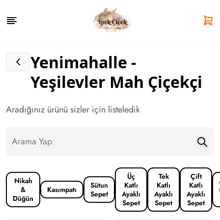
Yenimahalle -
Yeşilevler Mah Çiçekçi
Aradığınız ürünü sizler için listeledik
Üç
Tek
Çift
Nikah
Sütun
Katlı
Katlı
Katlı
&
Kasımpatı
Sepet
Ayaklı
Ayaklı
Ayaklı
Düğün
Sepet
Sepet
Sepet