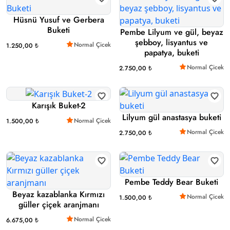
Hüsnü Yusuf ve Gerbera
Buketi
Pembe Lilyum ve gül, beyaz
şebboy, lisyantus ve
Normal Çicek
1.250,00 ₺
papatya, buketi
Normal Çicek
2.750,00 ₺
Karışık Buket-2
Lilyum gül anastasya buketi
Normal Çicek
1.500,00 ₺
Normal Çicek
2.750,00 ₺
Pembe Teddy Bear Buketi
Beyaz kazablanka Kırmızı
Normal Çicek
1.500,00 ₺
güller çiçek aranjmanı
Normal Çicek
6.675,00 ₺