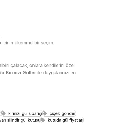
.
 için mükemmel bir seçim.
bini çalacak, onlara kendilerini özel
da Kırmızı Güller
ile duygularınızı en
r
kırmızı gül siparişi
çiçek gönder
yah silindir gül kutusu
kutuda gül fiyatları