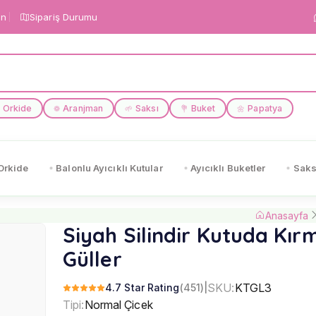
in
Sipariş Durumu
Orkide
Aranjman
Saksı
Buket
Papatya
❁
🌱
💐
🌼
Orkide
Balonlu Ayıcıklı Kutular
Ayıcıklı Buketler
Saks
Anasayfa
Siyah Silindir Kutuda Kırm
Güller
SKU:
KTGL3
4.7 Star Rating
(451)
|
Tipi:
Normal Çicek