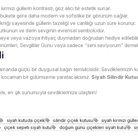
rmızı güllerin kontrastı, göz alıcı bir estetik sunar.
ir bukete göre daha modern ve sofistike bir görünüm sağlar.
niği sayesinde güllerin tazeliği ve canlılığı uzun süre korunur.
, tutkunun ve derin sevginin evrensel sembolüdür.
meye veya vazoya ihtiyaç duymadan doğrudan hediye edilebilir
önümleri, Sevgililer Günü veya sadece "seni seviyorum" demek
i
manda güçlü bir duygusal bağın temsilcisidir. Sevdiklerinizin kal
nde kocaman bir gülümseme yaratacaksınız.
Siyah Silindir Kutu
iyle, en şık sunumuyla sevdiklerinize ulaştırın!
siyah kutuda çiçek
silindir çiçek kutusu
siyah kırmızı gülle
çiçek sepeti siyah kutu
doğum günü çiçekleri siyah kutu
si