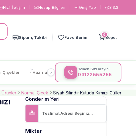
Hızlı İletişim
Hesap Bilgileri
Giriş Yap
S.S.S
0
Sipariş Takibi
Favorilerim
Sepet
Hemen Bizi Arayın!
ı Çiçekleri
Hazırlanışa Göre
Çiçeklere Göre
Gönderi
03122555255
Ürünler
Normal Çicek
Siyah Silindir Kutuda Kırmızı Güller
ızı
Gönderim Yeri
Miktar