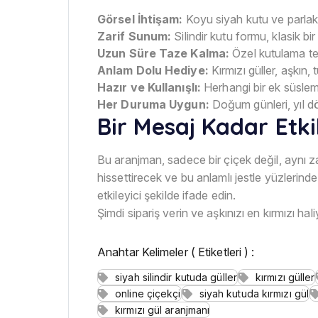
Görsel İhtişam:
Koyu siyah kutu ve parlak kı
Zarif Sunum:
Silindir kutu formu, klasik b
Uzun Süre Taze Kalma:
Özel kutulama tek
Anlam Dolu Hediye:
Kırmızı güller, aşkın
Hazır ve Kullanışlı:
Herhangi bir ek süsle
Her Duruma Uygun:
Doğum günleri, yıl d
Bir Mesaj Kadar Etkil
Bu aranjman, sadece bir çiçek değil, aynı za
hissettirecek ve bu anlamlı jestle yüzleri
etkileyici şekilde ifade edin.
Şimdi sipariş verin ve aşkınızı en kırmızı hal
Anahtar Kelimeler ( Etiketleri ) :
siyah silindir kutuda güller
kırmızı güller
online çiçekçi
siyah kutuda kırmızı gül
kırmızı gül aranjmanı