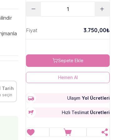
lindir
3.750,00₺
Fiyat
anjmanla
Sepete Ekle
Hemen Al
 Tarih
h seçin
Ulaşım
Yol Ücretleri
Hızlı Teslimat
Ücretleri