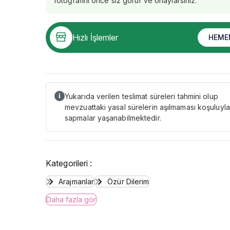
fotoğrafını önce siz görür ve onaylarsınız.
Hızlı İşlemler
HEME
Yukarıda verilen teslimat süreleri tahmini olup
i
mevzuattaki yasal sürelerin aşılmaması koşuluyla
sapmalar yaşanabilmektedir.
Kategorileri :
Arajmanlar
Özür Dilerim
Daha fazla gör