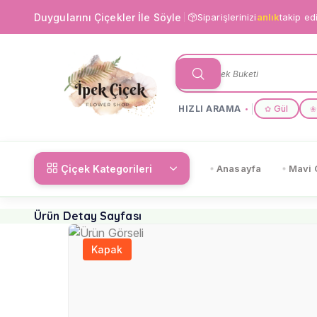
Duygularını Çiçekler İle Söyle
Siparişlerinizi
anlık
takip ed
HIZLI ARAMA
Gül
✿
❀
Çiçek Kategorileri
Anasayfa
Mavi 
Ürün Detay Sayfası
Kapak