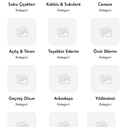
Saksı Çiçekleri
Kaktüs & Sukulent
Cenaze
Kategori
Kategori
Kategori
Açılış & Tören
Teşekkür Ederim
Özür Dilerim
Kategori
Kategori
Kategori
Geçmiş Olsun
Arkadaşa
Yıldönümü
Kategori
Kategori
Kategori