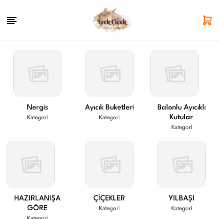
Nergis
Ayıcık Buketleri
Balonlu Ayıcıklı
Kategori
Kategori
Kutular
Kategori
HAZIRLANIŞA
ÇİÇEKLER
YILBAŞI
Kategori
Kategori
GÖRE
Kategori