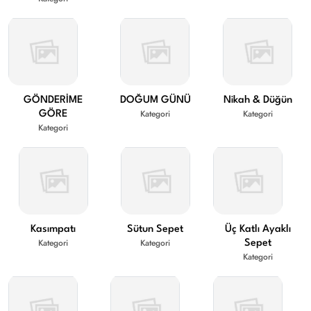
GÖNDERİME
DOĞUM GÜNÜ
Nikah & Düğün
Kategori
Kategori
GÖRE
Kategori
Kasımpatı
Sütun Sepet
Üç Katlı Ayaklı
Kategori
Kategori
Sepet
Kategori