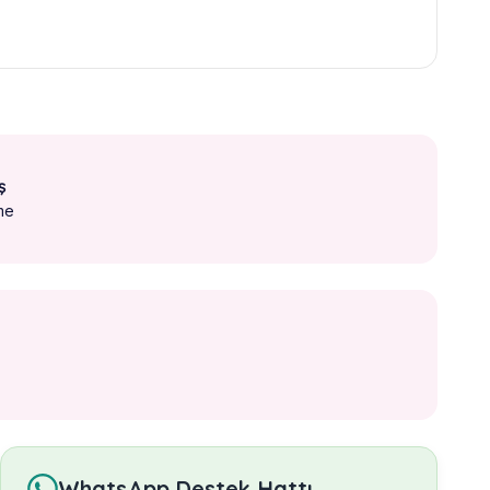
ş
me
WhatsApp Destek Hattı