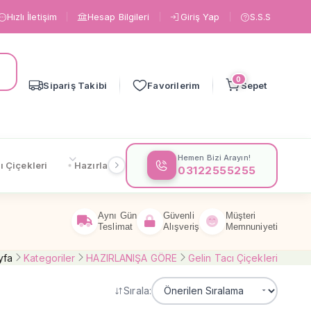
Hızlı İletişim
Hesap Bilgileri
Giriş Yap
S.S.S
0
Sipariş Takibi
Favorilerim
Sepet
Hemen Bizi Arayın!
ı Çiçekleri
Hazırlanışa Göre
Çiçeklere Göre
Gönderi
03122555255
Aynı Gün
Güvenli
Müşteri
Teslimat
Alışveriş
Memnuniyeti
yfa
Kategoriler
HAZIRLANIŞA GÖRE
Gelin Tacı Çiçekleri
Sırala: