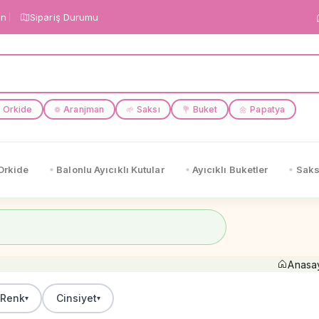
in
Sipariş Durumu
Orkide
Aranjman
Saksı
Buket
Papatya
❁
🌱
💐
🌼
Orkide
Balonlu Ayıcıklı Kutular
Ayıcıklı Buketler
Saks
Anasa
Renk
Cinsiyet
▾
▾