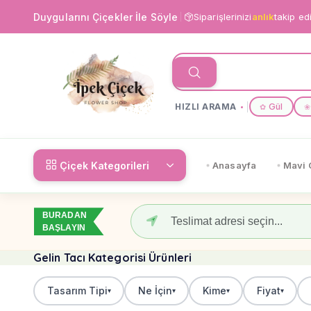
Duygularını Çiçekler İle Söyle
Siparişlerinizi
anlık
takip ed
HIZLI ARAMA
Gül
✿
❀
Çiçek Kategorileri
Anasayfa
Mavi 
BURADAN
BAŞLAYIN
Gelin Tacı Kategorisi Ürünleri
Tasarım Tipi
Ne İçin
Kime
Fiyat
▾
▾
▾
▾