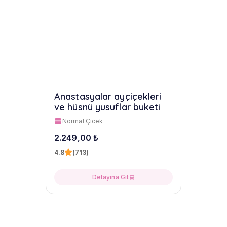
Anastasyalar ayçiçekleri
ve hüsnü yusuflar buketi
Normal Çicek
2.249,00 ₺
4.8
(713)
Detayına Git