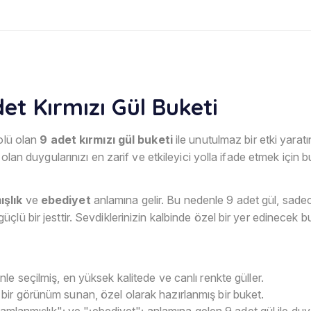
Adet Kırmızı Gül Buketi
bolü olan
9 adet kırmızı gül buketi
ile unutulmaz bir etki yaratı
olan duygularınızı en zarif ve etkileyici yolla ifade etmek için b
şlık
ve
ebediyet
anlamına gelir. Bu nedenle 9 adet gül, sade
lü bir jesttir. Sevdiklerinizin kalbinde özel bir yer edinecek b
nle seçilmiş, en yüksek kalitede ve canlı renkte güller.
bir görünüm sunan, özel olarak hazırlanmış bir buket.
mlanmışlık"; ve ";ebediyet"; anlamına gelen 9 adet gül ile duygu