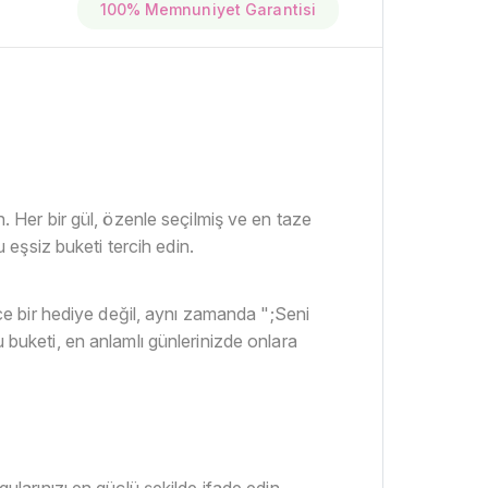
100% Memnuniyet Garantisi
n. Her bir gül, özenle seçilmiş ve en taze
u eşsiz buketi tercih edin.
ce bir hediye değil, aynı zamanda ";Seni
u buketi, en anlamlı günlerinizde onlara
larınızı en güçlü şekilde ifade edin.