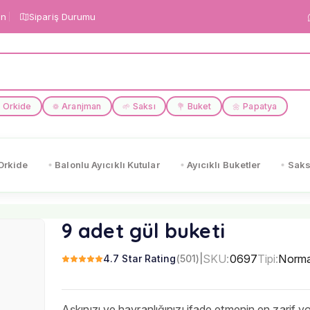
in
Sipariş Durumu
Orkide
Aranjman
Saksı
Buket
Papatya
❁
🌱
💐
🌼
Orkide
Balonlu Ayıcıklı Kutular
Ayıcıklı Buketler
Saks
9 adet gül buketi
SKU:
0697
Tipi:
Norma
4.7 Star Rating
(501)
|
Aşkınızı ve hayranlığınızı ifade etmenin en zarif yo