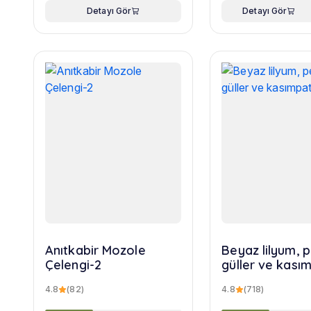
Detayı Gör
Detayı Gör
Anıtkabir Mozole
Beyaz lilyum,
Çelengi-2
güller ve kasım
buketi
4.8
(82)
4.8
(718)