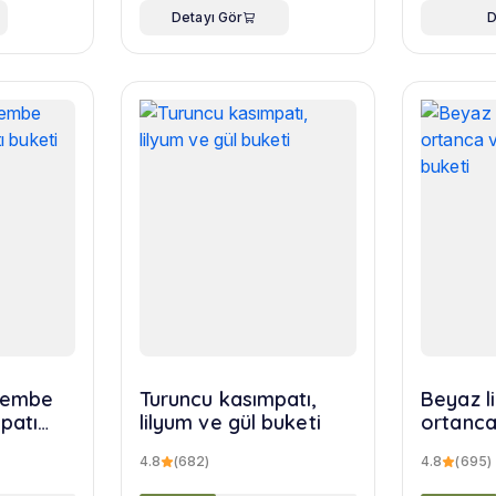
Detayı Gör
D
 pembe
Turuncu kasımpatı,
Beyaz l
patı
lilyum ve gül buketi
ortanca
yusuf b
4.8
(682)
4.8
(695)