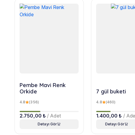
Pembe Mavi Renk
Orkide
7 gül buketi
4.8
(356)
4.8
(460)
2.750,00 ₺
/ Adet
1.400,00 ₺
/ Ade
Detayı Gör
Detayı Gör