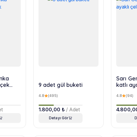
nka
Sarı Ger
içek
9 adet gül buketi
katlı ay
4.8
(495)
4.8
(94)
et
1.800,00 ₺
/ Adet
4.800,0
Detayı Gör
D