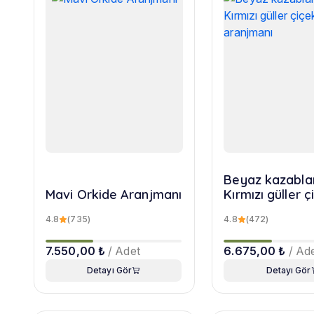
Beyaz kazabla
Mavi Orkide Aranjmanı
Kırmızı güller ç
aranjmanı
4.8
(735)
4.8
(472)
7.550,00 ₺
/ Adet
6.675,00 ₺
/ Ad
Detayı Gör
Detayı Gör