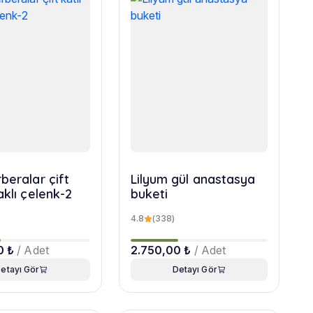
beralar çift
Lilyum gül anastasya
aklı çelenk-2
buketi
4.8
(338)
0 ₺
/ Adet
2.750,00 ₺
/ Adet
etayı Gör
Detayı Gör