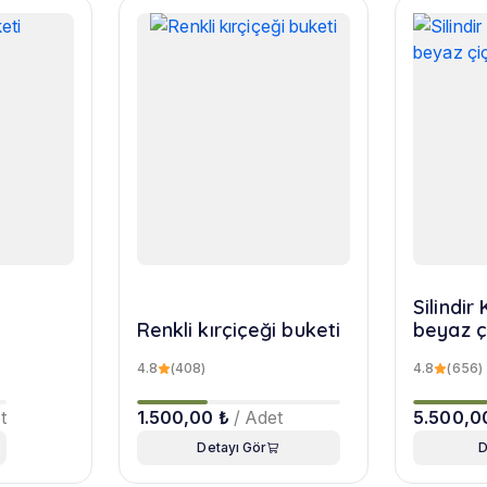
Silindi
Renkli kırçiçeği buketi
beyaz ç
4.8
(408)
4.8
(656)
t
1.500,00 ₺
/ Adet
5.500,0
Detayı Gör
D