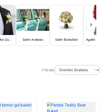
Damat Yaka Çiçeği
Gelin Arabası
Gelin Buketleri
Ayaklı Sep
Sırala: