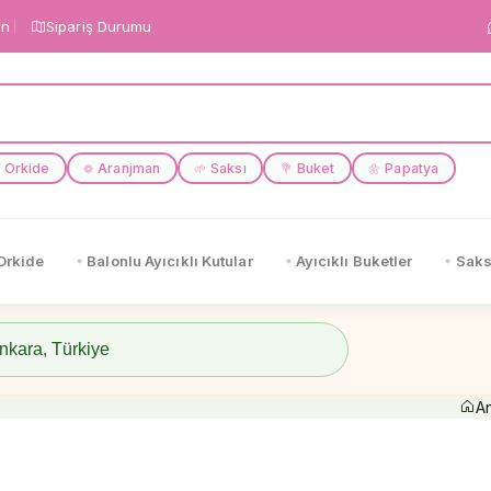
in
Sipariş Durumu
Orkide
Aranjman
Saksı
Buket
Papatya
❁
🌱
💐
🌼
Orkide
Balonlu Ayıcıklı Kutular
Ayıcıklı Buketler
Saks
A