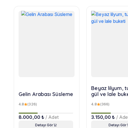
Beyaz lilyum, 
Gelin Arabası Süsleme
gül ve lale buk
4.8
(326)
4.8
(366)
8.000,00 ₺
/ Adet
3.150,00 ₺
/ Ade
Detayı Gör
Detayı Gör