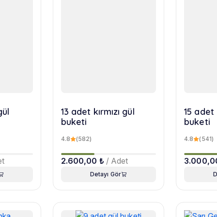
gül
13 adet kırmızı gül
15 adet 
buketi
buketi
4.8
(582)
4.8
(541)
et
2.600,00 ₺
/ Adet
3.000,0
Detayı Gör
D