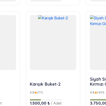
Siyah Si
Karışık Buket-2
Kırmızı 
4.8
(77)
4.8
(451)
t
1.500,00 ₺
/ Adet
3.750,0