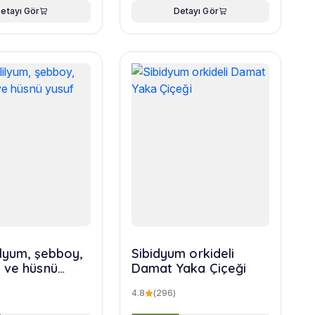
etayı Gör
Detayı Gör
ilyum, şebboy,
Sibidyum orkideli
 ve hüsnü
Damat Yaka Çiçeği
uketi
4.8
(296)