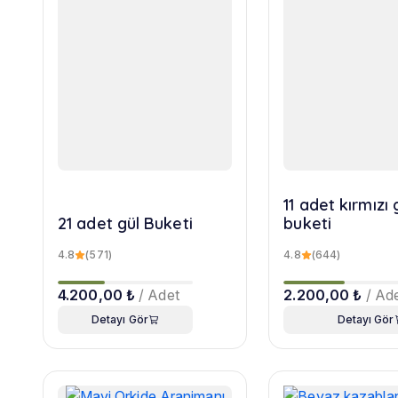
11 adet kırmızı 
21 adet gül Buketi
buketi
4.8
(571)
4.8
(644)
4.200,00 ₺
/ Adet
2.200,00 ₺
/ Ad
Detayı Gör
Detayı Gör