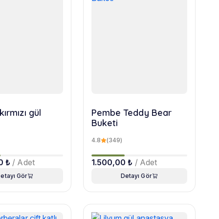
kırmızı gül
Pembe Teddy Bear
Buketi
4.8
(349)
0 ₺
/ Adet
1.500,00 ₺
/ Adet
etayı Gör
Detayı Gör