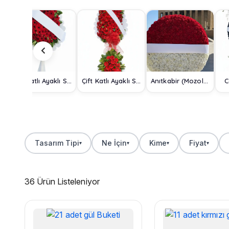
Tek Katlı Ayaklı Sepet
Çift Katlı Ayaklı Sepet
Anıtkabir (Mozole) Çelengi
C
Tasarım Tipi
Ne İçin
Kime
Fiyat
▾
▾
▾
▾
36 Ürün Listeleniyor