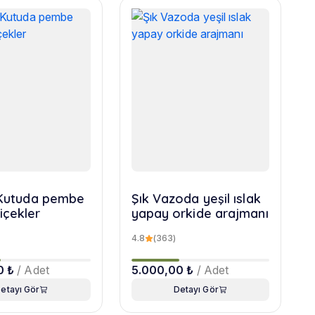
r Kutuda pembe
Şık Vazoda yeşil ıslak
içekler
yapay orkide arajmanı
4.8
(363)
0 ₺
/ Adet
5.000,00 ₺
/ Adet
etayı Gör
Detayı Gör