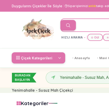
Duygularını Çiçekler İle Söyle
Siparişlerinizi
anlık
takip ed
HIZLI ARAMA
Gül
✿
❀
Çiçek Kategorileri
Anasayfa
Mavi 
BURADAN
BAŞLAYIN
Yenimahalle - Susuz Mah Çiçekçi
Kategoriler