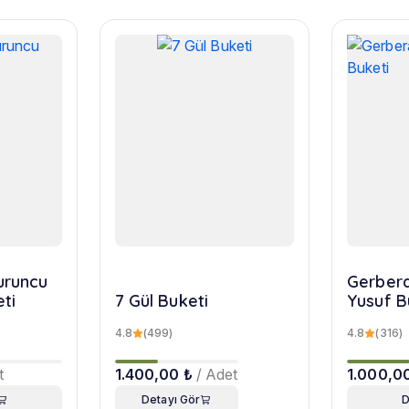
turuncu
Gerbera
eti
7 Gül Buketi
Yusuf B
4.8
(499)
4.8
(316)
t
1.400,00 ₺
/ Adet
1.000,0
Detayı Gör
D