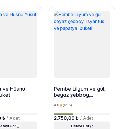
 ve Hüsnü
Pembe Lilyum ve gül,
uketi
beyaz şebboy,
lisyantus ve papatya,
4.8
(696)
buketi
0 ₺
/ Adet
2.750,00 ₺
/ Adet
etayı Gör
Detayı Gör