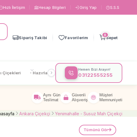
Hızlı İletişim
Hesap Bilgileri
Giriş Yap
S.S.S
0
Sipariş Takibi
Favorilerim
Sepet
Hemen Bizi Arayın!
ı Çiçekleri
Hazırlanışa Göre
Çiçeklere Göre
Gönderi
03122555255
Aynı Gün
Güvenli
Müşteri
Teslimat
Alışveriş
Memnuniyeti
nasayfa
Ankara Çiçekçi
Yenimahalle - Susuz Mah Çiçekçi
Tümünü Gör