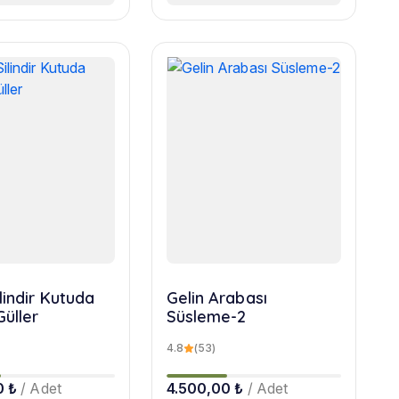
lindir Kutuda
Gelin Arabası
Güller
Süsleme-2
4.8
(53)
0 ₺
/ Adet
4.500,00 ₺
/ Adet