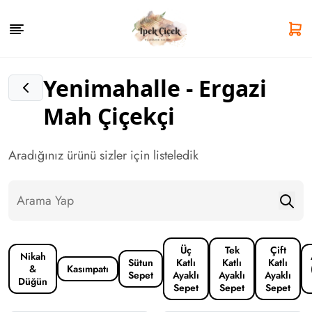
Yenimahalle - Ergazi
Mah Çiçekçi
Aradığınız ürünü sizler için listeledik
Üç
Tek
Çift
Nikah
Sütun
Katlı
Katlı
Katlı
&
Kasımpatı
Sepet
Ayaklı
Ayaklı
Ayaklı
Düğün
Sepet
Sepet
Sepet