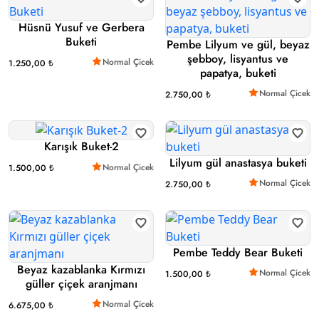
Hüsnü Yusuf ve Gerbera
Buketi
Pembe Lilyum ve gül, beyaz
şebboy, lisyantus ve
Normal Çicek
1.250,00 ₺
papatya, buketi
Normal Çicek
2.750,00 ₺
Karışık Buket-2
Lilyum gül anastasya buketi
Normal Çicek
1.500,00 ₺
Normal Çicek
2.750,00 ₺
Pembe Teddy Bear Buketi
Beyaz kazablanka Kırmızı
Normal Çicek
1.500,00 ₺
güller çiçek aranjmanı
Normal Çicek
6.675,00 ₺