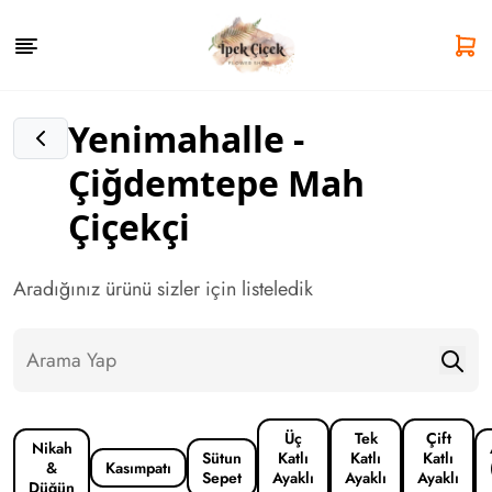
Yenimahalle -
Çiğdemtepe Mah
Çiçekçi
Aradığınız ürünü sizler için listeledik
Üç
Tek
Çift
Nikah
Sütun
Katlı
Katlı
Katlı
&
Kasımpatı
Sepet
Ayaklı
Ayaklı
Ayaklı
Düğün