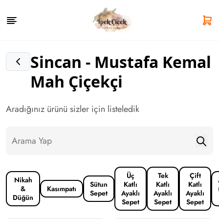
Sincan - Mustafa Kemal
Mah Çiçekçi
Aradığınız ürünü sizler için listeledik
Üç
Tek
Çift
Nikah
Sütun
Katlı
Katlı
Katlı
&
Kasımpatı
Sepet
Ayaklı
Ayaklı
Ayaklı
Düğün
Sepet
Sepet
Sepet