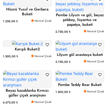
Hüsnü Yusuf ve Gerbera
Buketi
Pembe Lilyum ve gül, beyaz
şebboy, lisyantus ve
Normal Çicek
1.250,00 ₺
papatya, buketi
Normal Çicek
2.750,00 ₺
Karışık Buket-2
Lilyum gül anastasya buketi
Normal Çicek
1.500,00 ₺
Normal Çicek
2.750,00 ₺
Pembe Teddy Bear Buketi
Beyaz kazablanka Kırmızı
Normal Çicek
1.500,00 ₺
güller çiçek aranjmanı
Normal Çicek
6.675,00 ₺