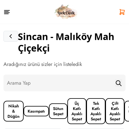
Sincan - Malıköy Mah
Çiçekçi
Aradığınız ürünü sizler için listeledik
Üç
Tek
Çift
Nikah
Sütun
Katlı
Katlı
Katlı
&
Kasımpatı
Sepet
Ayaklı
Ayaklı
Ayaklı
Düğün
Sepet
Sepet
Sepet