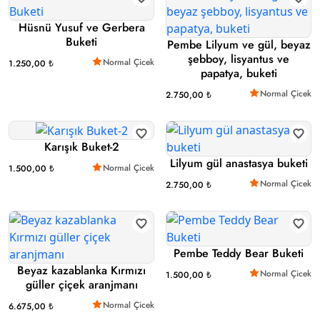
Hüsnü Yusuf ve Gerbera
Buketi
Pembe Lilyum ve gül, beyaz
şebboy, lisyantus ve
Normal Çicek
1.250,00 ₺
papatya, buketi
Normal Çicek
2.750,00 ₺
Karışık Buket-2
Lilyum gül anastasya buketi
Normal Çicek
1.500,00 ₺
Normal Çicek
2.750,00 ₺
Pembe Teddy Bear Buketi
Beyaz kazablanka Kırmızı
Normal Çicek
1.500,00 ₺
güller çiçek aranjmanı
Normal Çicek
6.675,00 ₺