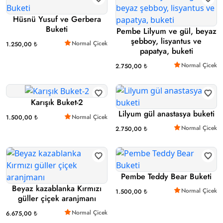
Hüsnü Yusuf ve Gerbera
Buketi
Pembe Lilyum ve gül, beyaz
şebboy, lisyantus ve
Normal Çicek
1.250,00 ₺
papatya, buketi
Normal Çicek
2.750,00 ₺
Karışık Buket-2
Lilyum gül anastasya buketi
Normal Çicek
1.500,00 ₺
Normal Çicek
2.750,00 ₺
Pembe Teddy Bear Buketi
Beyaz kazablanka Kırmızı
Normal Çicek
1.500,00 ₺
güller çiçek aranjmanı
Normal Çicek
6.675,00 ₺