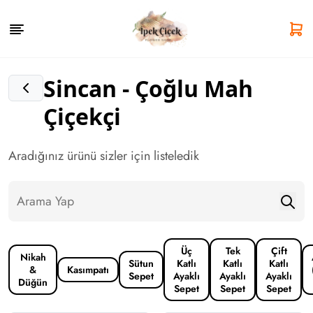
Sincan - Çoğlu Mah
Çiçekçi
Aradığınız ürünü sizler için listeledik
Üç
Tek
Çift
Nikah
Sütun
Katlı
Katlı
Katlı
&
Kasımpatı
Sepet
Ayaklı
Ayaklı
Ayaklı
Düğün
Sepet
Sepet
Sepet