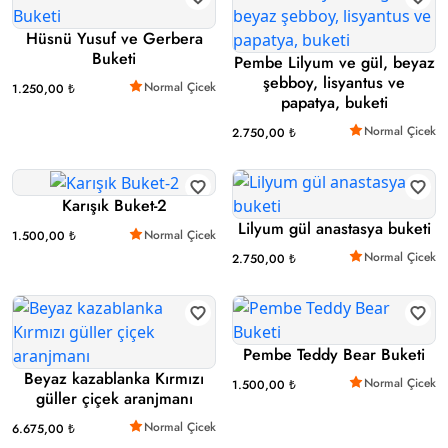
Hüsnü Yusuf ve Gerbera
Buketi
Pembe Lilyum ve gül, beyaz
şebboy, lisyantus ve
Normal Çicek
1.250,00 ₺
papatya, buketi
Normal Çicek
2.750,00 ₺
Karışık Buket-2
Lilyum gül anastasya buketi
Normal Çicek
1.500,00 ₺
Normal Çicek
2.750,00 ₺
Pembe Teddy Bear Buketi
Beyaz kazablanka Kırmızı
Normal Çicek
1.500,00 ₺
güller çiçek aranjmanı
Normal Çicek
6.675,00 ₺