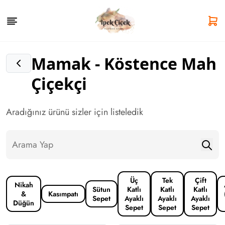
Mamak - Köstence Mah
Çiçekçi
Aradığınız ürünü sizler için listeledik
Üç
Tek
Çift
Nikah
Sütun
Katlı
Katlı
Katlı
&
Kasımpatı
Sepet
Ayaklı
Ayaklı
Ayaklı
Düğün
Sepet
Sepet
Sepet