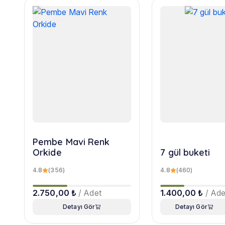
Pembe Mavi Renk
Orkide
7 gül buketi
4.8
(356)
4.8
(460)
2.750,00 ₺
/ Adet
1.400,00 ₺
/ Ade
Detayı Gör
Detayı Gör