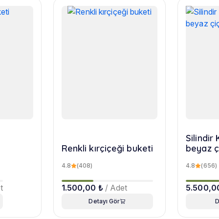
Silindi
Renkli kırçiçeği buketi
beyaz ç
4.8
(408)
4.8
(656)
t
1.500,00 ₺
/ Adet
5.500,0
Detayı Gör
D