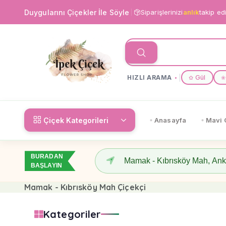
Duygularını Çiçekler İle Söyle
Siparişlerinizi
anlık
takip ed
HIZLI ARAMA
Gül
✿
❀
Çiçek Kategorileri
Anasayfa
Mavi 
BURADAN
BAŞLAYIN
Mamak - Kıbrısköy Mah Çiçekçi
Kategoriler