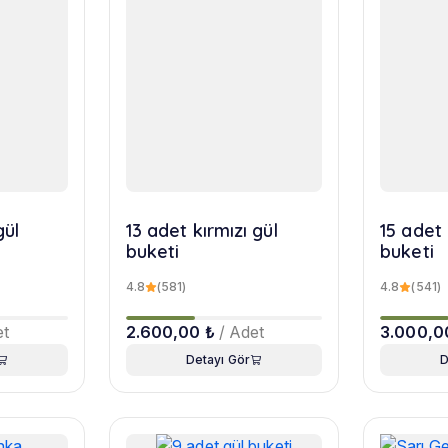
gül
13 adet kırmızı gül
15 adet 
buketi
buketi
4.8
(581)
4.8
(541)
et
2.600,00 ₺
/ Adet
3.000,0
Detayı Gör
D