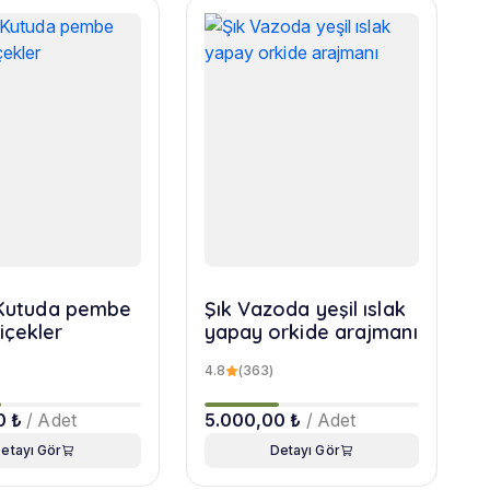
r Kutuda pembe
Şık Vazoda yeşil ıslak
içekler
yapay orkide arajmanı
4.8
(363)
0 ₺
/ Adet
5.000,00 ₺
/ Adet
etayı Gör
Detayı Gör