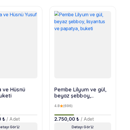
 ve Hüsnü
Pembe Lilyum ve gül,
uketi
beyaz şebboy,
lisyantus ve papatya,
4.8
(696)
buketi
0 ₺
/ Adet
2.750,00 ₺
/ Adet
etayı Gör
Detayı Gör