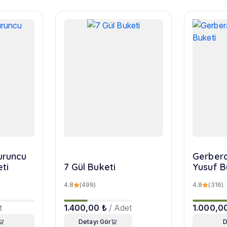
turuncu
Gerbera
eti
7 Gül Buketi
Yusuf B
4.8
(499)
4.8
(316)
t
1.400,00 ₺
/ Adet
1.000,0
Detayı Gör
D