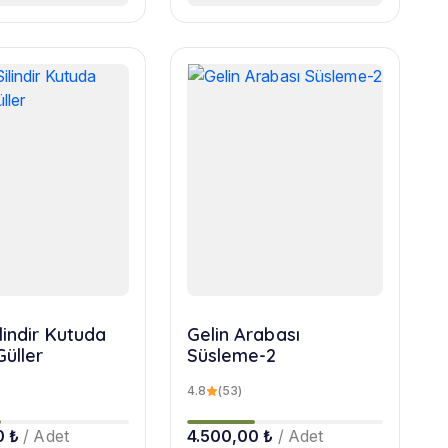
lindir Kutuda
Gelin Arabası
Güller
Süsleme-2
4.8
(53)
0 ₺
/ Adet
4.500,00 ₺
/ Adet