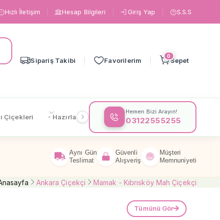
Hızlı İletişim
Hesap Bilgileri
Giriş Yap
S.S.S
0
Sipariş Takibi
Favorilerim
Sepet
Hemen Bizi Arayın!
ı Çiçekleri
Hazırlanışa Göre
Çiçeklere Göre
Gönderi
03122555255
Aynı Gün
Güvenli
Müşteri
Teslimat
Alışveriş
Memnuniyeti
Anasayfa
Ankara Çiçekçi
Mamak - Kıbrısköy Mah Çiçekçi
Tümünü Gör