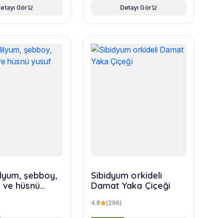
etayı Gör
Detayı Gör
ilyum, şebboy,
Sibidyum orkideli
 ve hüsnü
Damat Yaka Çiçeği
uketi
4.8
(296)