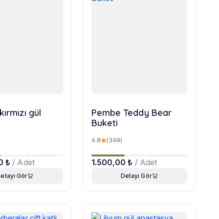
kırmızı gül
Pembe Teddy Bear
Buketi
4.8
(349)
0 ₺
/ Adet
1.500,00 ₺
/ Adet
etayı Gör
Detayı Gör