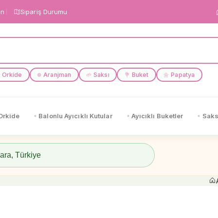
in
Sipariş Durumu
Orkide
Aranjman
Saksı
Buket
Papatya
❁
🌱
💐
🌼
Orkide
Balonlu Ayıcıklı Kutular
Ayıcıklı Buketler
Saks