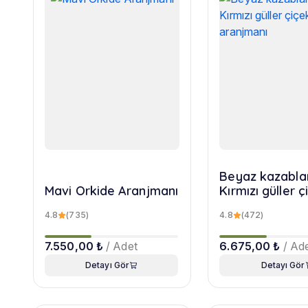
Beyaz kazabla
Mavi Orkide Aranjmanı
Kırmızı güller ç
aranjmanı
4.8
(735)
4.8
(472)
7.550,00 ₺
/ Adet
6.675,00 ₺
/ Ad
Detayı Gör
Detayı Gör