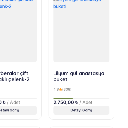
beralar çift
Lilyum gül anastasya
aklı çelenk-2
buketi
4.8
(338)
0 ₺
/ Adet
2.750,00 ₺
/ Adet
etayı Gör
Detayı Gör