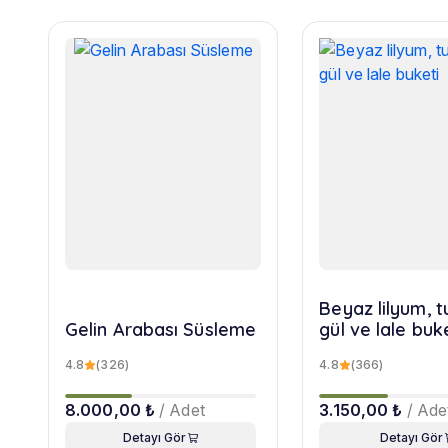
Beyaz lilyum, 
Gelin Arabası Süsleme
gül ve lale buk
4.8
(326)
4.8
(366)
8.000,00 ₺
/ Adet
3.150,00 ₺
/ Ade
Detayı Gör
Detayı Gör