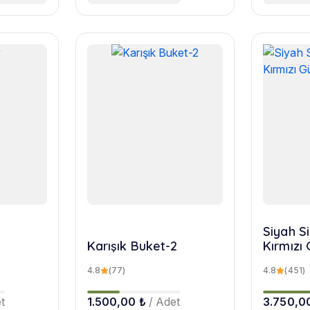
Siyah Si
Karışık Buket-2
Kırmızı 
4.8
(77)
4.8
(451)
t
1.500,00 ₺
/ Adet
3.750,0