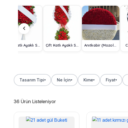
Tek Katlı Ayaklı Sepet
Çift Katlı Ayaklı Sepet
Anıtkabir (Mozole) Çelengi
C
Tasarım Tipi
Ne İçin
Kime
Fiyat
▾
▾
▾
▾
36 Ürün Listeleniyor