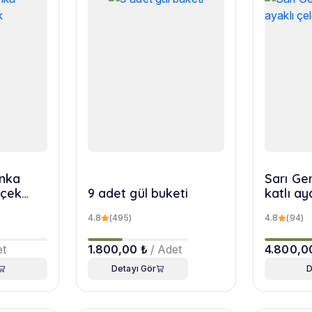
nka
Sarı Ger
içek
9 adet gül buketi
katlı ay
4.8
(495)
4.8
(94)
et
1.800,00 ₺
/ Adet
4.800,0
Detayı Gör
D