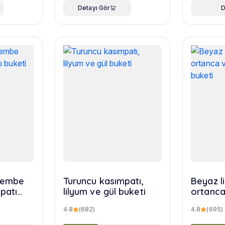
Detayı Gör
D
 pembe
Turuncu kasımpatı,
Beyaz l
patı
lilyum ve gül buketi
ortanca
yusuf b
4.8
(682)
4.8
(695)