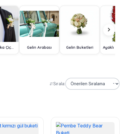
Damat Yaka Çiçeği
Gelin Arabası
Gelin Buketleri
Ayaklı Sep
Sırala: