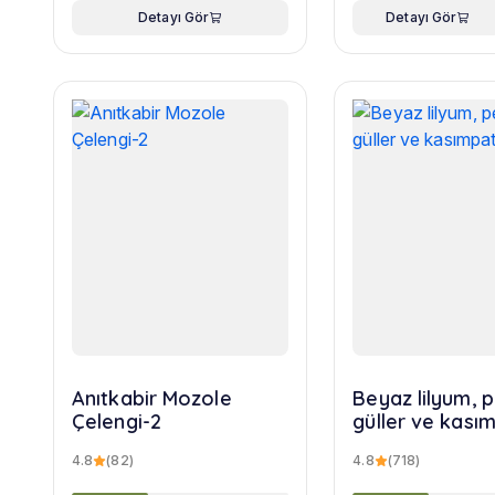
Detayı Gör
Detayı Gör
Anıtkabir Mozole
Beyaz lilyum,
Çelengi-2
güller ve kasım
buketi
4.8
(82)
4.8
(718)