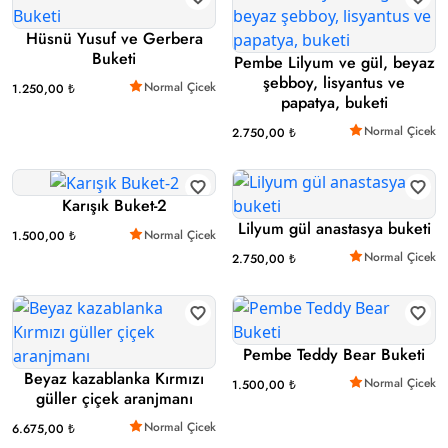
Hüsnü Yusuf ve Gerbera
Buketi
Pembe Lilyum ve gül, beyaz
şebboy, lisyantus ve
Normal Çicek
1.250,00 ₺
papatya, buketi
Normal Çicek
2.750,00 ₺
Karışık Buket-2
Lilyum gül anastasya buketi
Normal Çicek
1.500,00 ₺
Normal Çicek
2.750,00 ₺
Pembe Teddy Bear Buketi
Beyaz kazablanka Kırmızı
Normal Çicek
1.500,00 ₺
güller çiçek aranjmanı
Normal Çicek
6.675,00 ₺