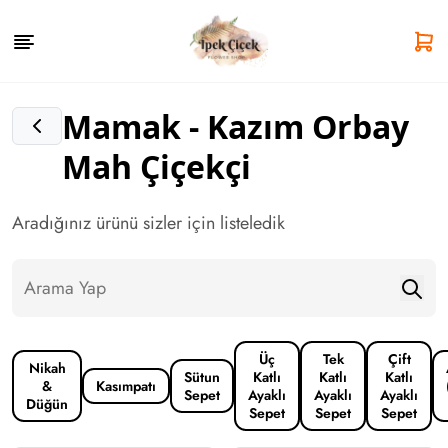
Mamak - Kazım Orbay
Mah Çiçekçi
Aradığınız ürünü sizler için listeledik
Üç
Tek
Çift
Nikah
Sütun
Katlı
Katlı
Katlı
&
Kasımpatı
Sepet
Ayaklı
Ayaklı
Ayaklı
Düğün
Sepet
Sepet
Sepet