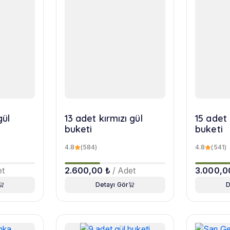
gül
13 adet kırmızı gül
15 adet 
buketi
buketi
4.8
(584)
4.8
(541)
et
2.600,00 ₺
/ Adet
3.000,0
Detayı Gör
D