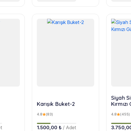
Siyah Si
Karışık Buket-2
Kırmızı 
4.8
(83)
4.8
(455)
t
1.500,00 ₺
/ Adet
3.750,0