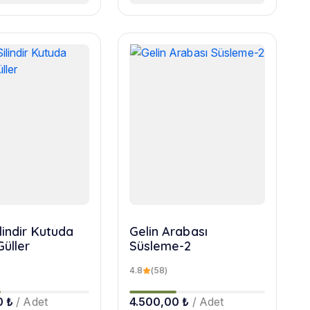
lindir Kutuda
Gelin Arabası
Güller
Süsleme-2
4.8
(58)
0 ₺
/ Adet
4.500,00 ₺
/ Adet