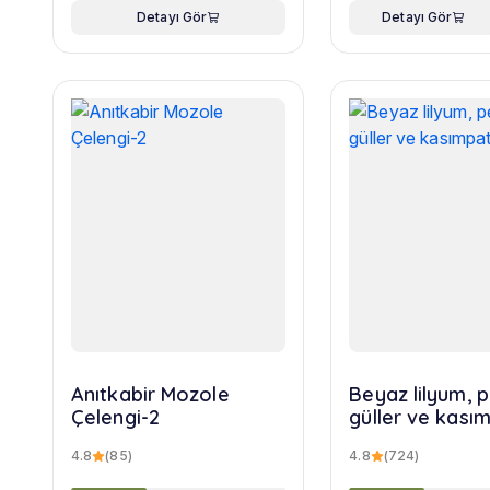
Detayı Gör
Detayı Gör
Anıtkabir Mozole
Beyaz lilyum,
Çelengi-2
güller ve kasım
buketi
4.8
(85)
4.8
(724)