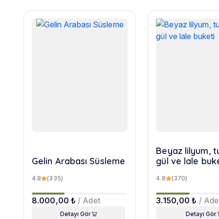
Beyaz lilyum, 
Gelin Arabası Süsleme
gül ve lale buk
4.8
(335)
4.8
(370)
8.000,00 ₺
/ Adet
3.150,00 ₺
/ Ade
Detayı Gör
Detayı Gör