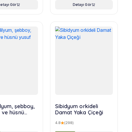
etayı Gör
Detayı Gör
ilyum, şebboy,
Sibidyum orkideli
 ve hüsnü
Damat Yaka Çiçeği
uketi
4.8
(298)