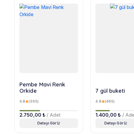
Pembe Mavi Renk
Orkide
7 gül buketi
4.8
(365)
4.8
(465)
2.750,00 ₺
/ Adet
1.400,00 ₺
/ Ade
Detayı Gör
Detayı Gör