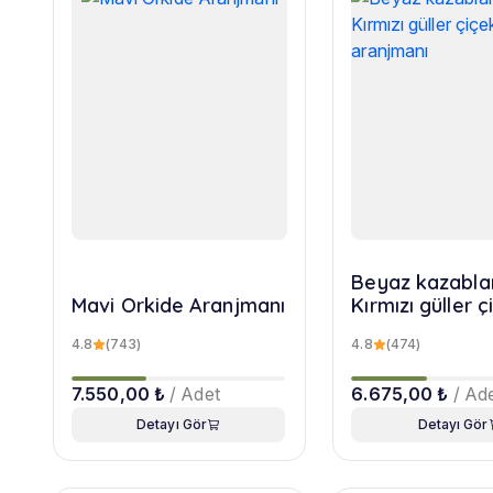
Beyaz kazabla
Mavi Orkide Aranjmanı
Kırmızı güller ç
aranjmanı
4.8
(743)
4.8
(474)
7.550,00 ₺
/ Adet
6.675,00 ₺
/ Ad
Detayı Gör
Detayı Gör