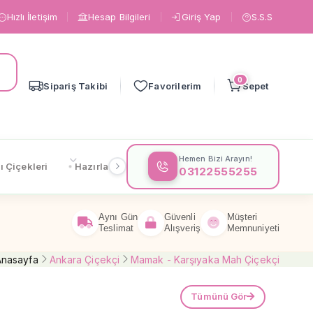
Hızlı İletişim
Hesap Bilgileri
Giriş Yap
S.S.S
0
Sipariş Takibi
Favorilerim
Sepet
Hemen Bizi Arayın!
ı Çiçekleri
Hazırlanışa Göre
Çiçeklere Göre
Gönderi
03122555255
Aynı Gün
Güvenli
Müşteri
Teslimat
Alışveriş
Memnuniyeti
Anasayfa
Ankara Çiçekçi
Mamak - Karşıyaka Mah Çiçekçi
Tümünü Gör