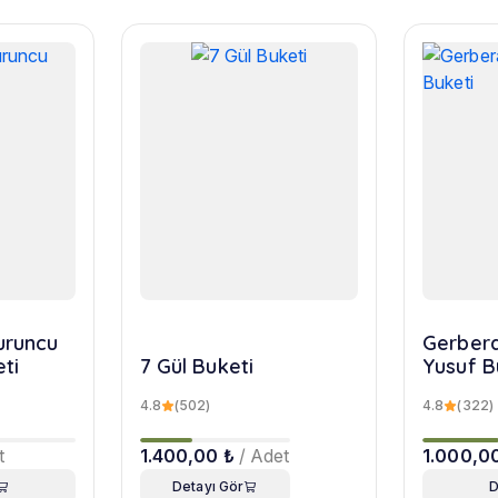
turuncu
Gerbera
eti
7 Gül Buketi
Yusuf B
4.8
(502)
4.8
(322)
t
1.400,00 ₺
/ Adet
1.000,0
Detayı Gör
D