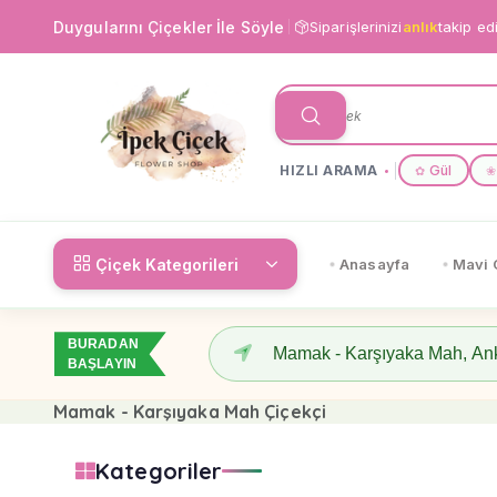
Duygularını Çiçekler İle Söyle
Siparişlerinizi
anlık
takip ed
HIZLI ARAMA
Gül
✿
❀
Çiçek Kategorileri
Anasayfa
Mavi 
BURADAN
BAŞLAYIN
Mamak - Karşıyaka Mah Çiçekçi
Kategoriler