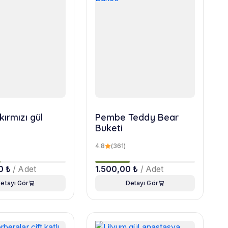
kırmızı gül
Pembe Teddy Bear
Buketi
4.8
(361)
0 ₺
/ Adet
1.500,00 ₺
/ Adet
etayı Gör
Detayı Gör