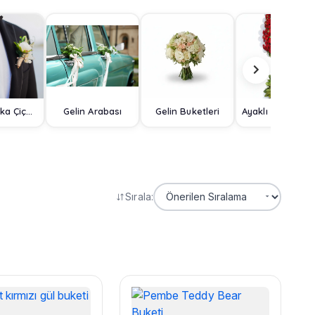
Damat Yaka Çiçeği
Gelin Arabası
Gelin Buketleri
Ayaklı Sep
Sırala: