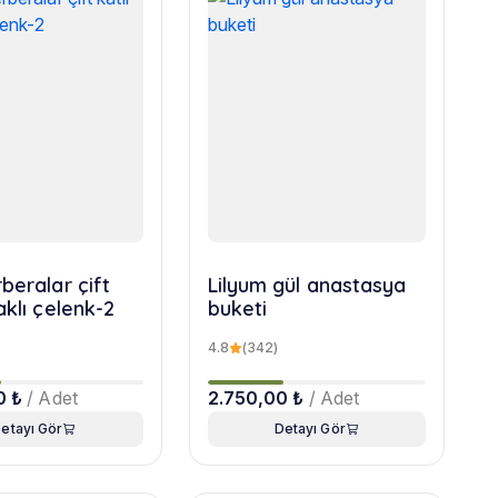
beralar çift
Lilyum gül anastasya
aklı çelenk-2
buketi
4.8
(342)
0 ₺
/ Adet
2.750,00 ₺
/ Adet
etayı Gör
Detayı Gör