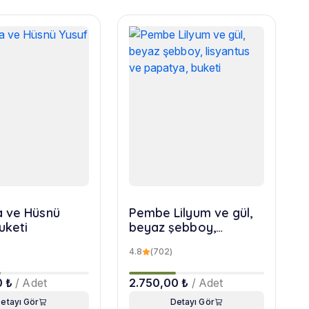
 ve Hüsnü
Pembe Lilyum ve gül,
uketi
beyaz şebboy,
lisyantus ve papatya,
4.8
(702)
buketi
0 ₺
/ Adet
2.750,00 ₺
/ Adet
etayı Gör
Detayı Gör