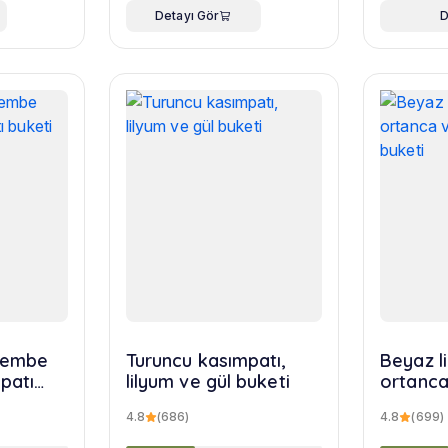
Detayı Gör
D
 pembe
Turuncu kasımpatı,
Beyaz l
patı
lilyum ve gül buketi
ortanca
yusuf b
4.8
(686)
4.8
(699)