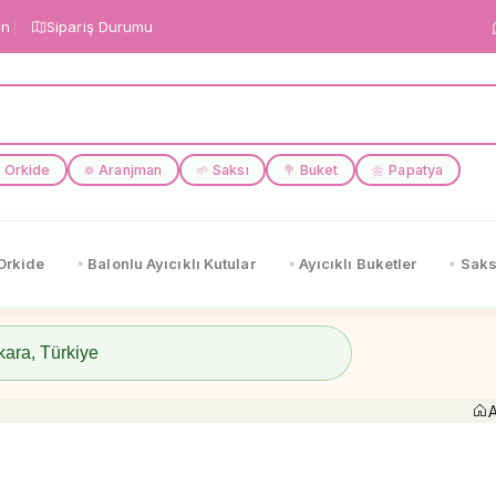
in
Sipariş Durumu
Orkide
Aranjman
Saksı
Buket
Papatya
❁
🌱
💐
🌼
Orkide
Balonlu Ayıcıklı Kutular
Ayıcıklı Buketler
Saks