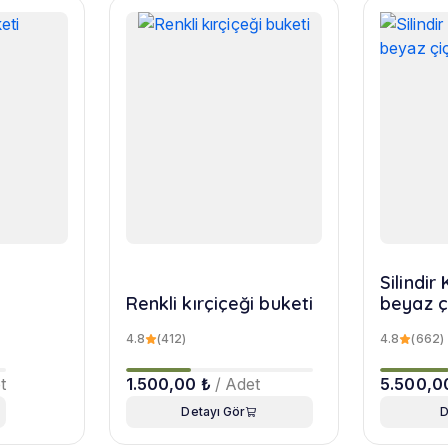
Silindi
Renkli kırçiçeği buketi
beyaz ç
4.8
(412)
4.8
(662)
t
1.500,00 ₺
/ Adet
5.500,0
Detayı Gör
D