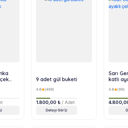
nka
Sarı Ger
içek
9 adet gül buketi
katlı ay
4.8
(499)
4.8
(99)
et
1.800,00 ₺
/ Adet
4.800,0
Detayı Gör
D