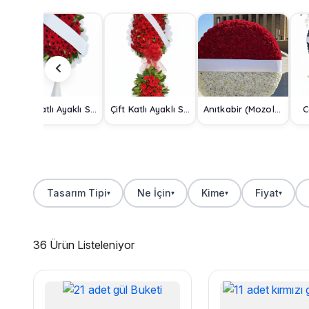
Tek Katlı Ayaklı Sepet
Çift Katlı Ayaklı Sepet
Anıtkabir (Mozole) Çelengi
C
Tasarım Tipi
Ne İçin
Kime
Fiyat
▾
▾
▾
▾
36 Ürün Listeleniyor