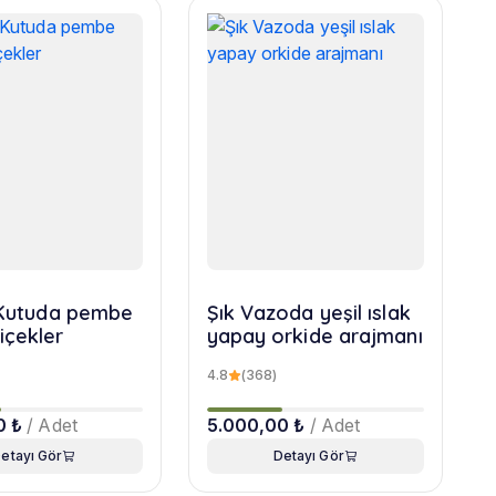
r Kutuda pembe
Şık Vazoda yeşil ıslak
içekler
yapay orkide arajmanı
4.8
(368)
0 ₺
/ Adet
5.000,00 ₺
/ Adet
etayı Gör
Detayı Gör