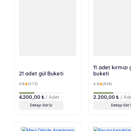
11 adet kırmızı 
21 adet gül Buketi
buketi
4.8
(572)
4.8
(646)
4.200,00 ₺
/ Adet
2.200,00 ₺
/ Ad
Detayı Gör
Detayı Gör