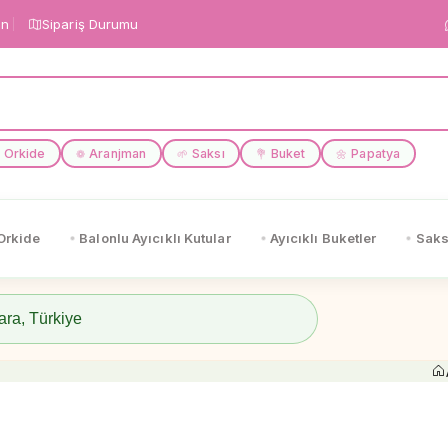
in
Sipariş Durumu
Orkide
Aranjman
Saksı
Buket
Papatya
❁
🌱
💐
🌼
Orkide
Balonlu Ayıcıklı Kutular
Ayıcıklı Buketler
Saks