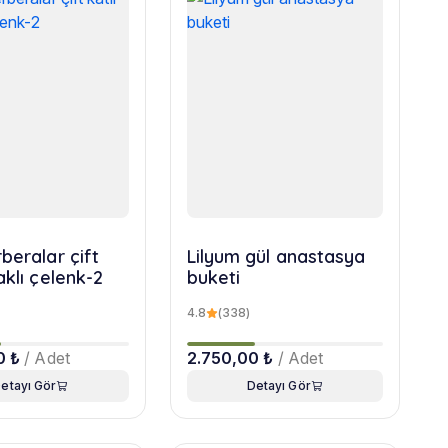
beralar çift
Lilyum gül anastasya
aklı çelenk-2
buketi
4.8
(338)
0 ₺
/ Adet
2.750,00 ₺
/ Adet
etayı Gör
Detayı Gör