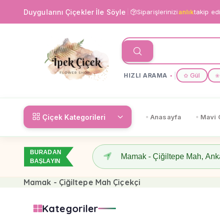
Duygularını Çiçekler İle Söyle
Siparişlerinizi
anlık
takip ed
HIZLI ARAMA
Gül
✿
❀
Çiçek Kategorileri
Anasayfa
Mavi 
BURADAN
BAŞLAYIN
Mamak - Çiğiltepe Mah Çiçekçi
Kategoriler