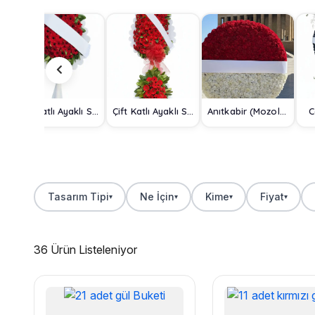
Tek Katlı Ayaklı Sepet
Çift Katlı Ayaklı Sepet
Anıtkabir (Mozole) Çelengi
C
Tasarım Tipi
Ne İçin
Kime
Fiyat
▾
▾
▾
▾
36 Ürün Listeleniyor