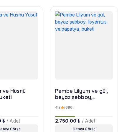
 ve Hüsnü
Pembe Lilyum ve gül,
uketi
beyaz şebboy,
lisyantus ve papatya,
4.8
(696)
buketi
0 ₺
/ Adet
2.750,00 ₺
/ Adet
etayı Gör
Detayı Gör