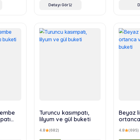
Detayı Gör
D
 pembe
Turuncu kasımpatı,
Beyaz l
patı
lilyum ve gül buketi
ortanca
yusuf b
4.8
(682)
4.8
(695)