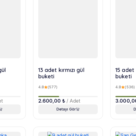
gül
13 adet kırmızı gül
15 adet 
buketi
buketi
4.8
(577)
4.8
(536)
et
2.600,00 ₺
/ Adet
3.000,0
Detayı Gör
D