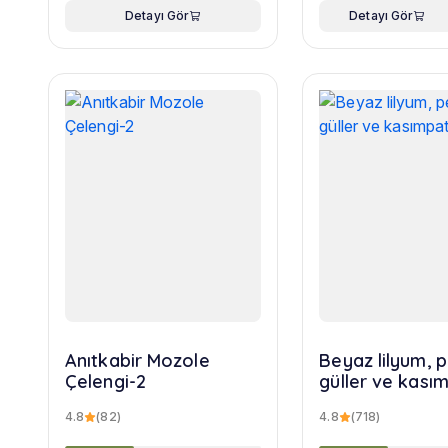
Detayı Gör
Detayı Gör
Anıtkabir Mozole
Beyaz lilyum,
Çelengi-2
güller ve kasım
buketi
4.8
(82)
4.8
(718)