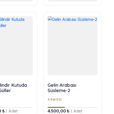
lindir Kutuda
Gelin Arabası
Güller
Süsleme-2
4.8
(53)
0 ₺
/ Adet
4.500,00 ₺
/ Adet