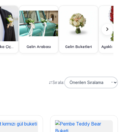
Damat Yaka Çiçeği
Gelin Arabası
Gelin Buketleri
Ayaklı Sep
Sırala: