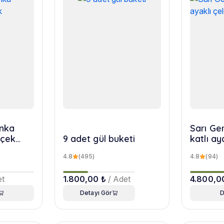
nka
Sarı Ger
içek
9 adet gül buketi
katlı ay
4.8
(495)
4.8
(94)
et
1.800,00 ₺
/ Adet
4.800,0
Detayı Gör
D