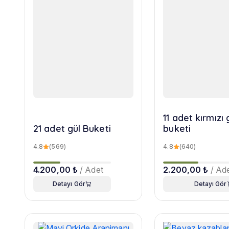
11 adet kırmızı 
21 adet gül Buketi
buketi
4.8
(569)
4.8
(640)
4.200,00 ₺
/ Adet
2.200,00 ₺
/ Ad
Detayı Gör
Detayı Gör