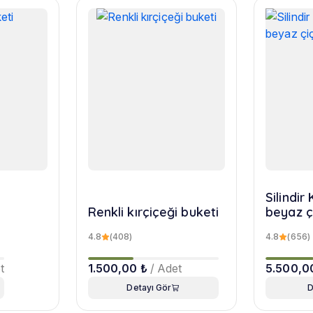
Silindi
Renkli kırçiçeği buketi
beyaz ç
4.8
(408)
4.8
(656)
t
1.500,00 ₺
/ Adet
5.500,0
Detayı Gör
D