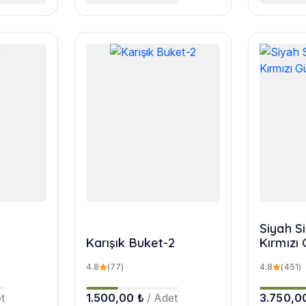
Siyah Si
Karışık Buket-2
Kırmızı 
4.8
(77)
4.8
(451)
t
1.500,00 ₺
/ Adet
3.750,0