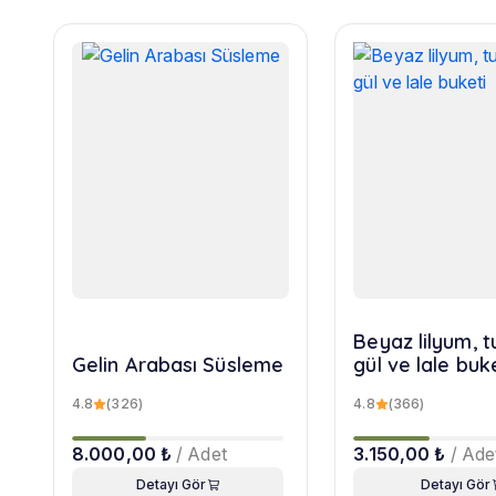
Beyaz lilyum, 
Gelin Arabası Süsleme
gül ve lale buk
4.8
(326)
4.8
(366)
8.000,00 ₺
/ Adet
3.150,00 ₺
/ Ade
Detayı Gör
Detayı Gör