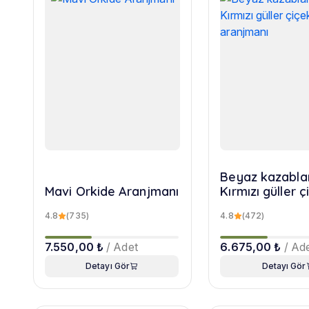
Beyaz kazabla
Mavi Orkide Aranjmanı
Kırmızı güller ç
aranjmanı
4.8
(735)
4.8
(472)
7.550,00 ₺
/ Adet
6.675,00 ₺
/ Ad
Detayı Gör
Detayı Gör