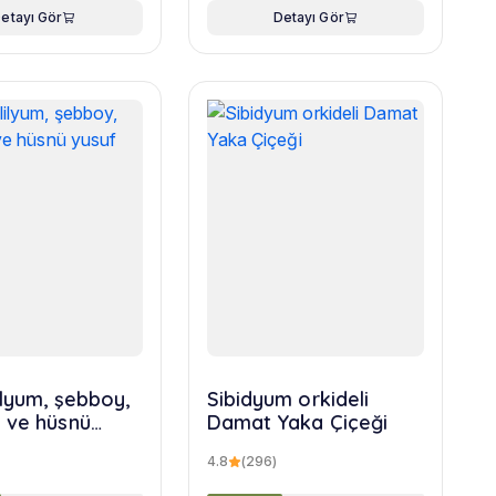
etayı Gör
Detayı Gör
ilyum, şebboy,
Sibidyum orkideli
 ve hüsnü
Damat Yaka Çiçeği
uketi
4.8
(296)