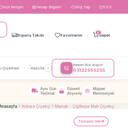
Hızlı İletişim
Hesap Bilgileri
Giriş Yap
S.S.S
0
Sipariş Takibi
Favorilerim
Sepet
Hemen Bizi Arayın!
ı Çiçekleri
Hazırlanışa Göre
Çiçeklere Göre
Gönderi
03122555255
Aynı Gün
Güvenli
Müşteri
Teslimat
Alışveriş
Memnuniyeti
Anasayfa
Ankara Çiçekçi
Mamak - Çiğiltepe Mah Çiçekçi
Tümünü Gör