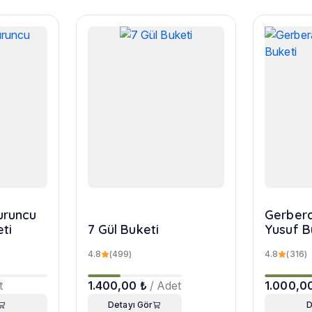
turuncu
Gerbera
eti
7 Gül Buketi
Yusuf B
4.8
(499)
4.8
(316)
t
1.400,00 ₺
/ Adet
1.000,0
Detayı Gör
D