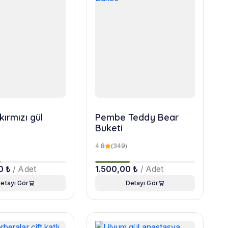
kırmızı gül
Pembe Teddy Bear
Buketi
4.8
(349)
0 ₺
/ Adet
1.500,00 ₺
/ Adet
etayı Gör
Detayı Gör