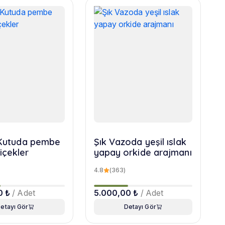
r Kutuda pembe
Şık Vazoda yeşil ıslak
içekler
yapay orkide arajmanı
4.8
(363)
0 ₺
/ Adet
5.000,00 ₺
/ Adet
etayı Gör
Detayı Gör