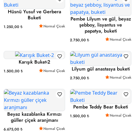
Hüsnü Yusuf ve Gerbera
Buketi
Pembe Lilyum ve gül, beyaz
şebboy, lisyantus ve
Normal Çicek
1.250,00 ₺
papatya, buketi
Normal Çicek
2.750,00 ₺
Karışık Buket-2
Lilyum gül anastasya buketi
Normal Çicek
1.500,00 ₺
Normal Çicek
2.750,00 ₺
Pembe Teddy Bear Buketi
Beyaz kazablanka Kırmızı
Normal Çicek
1.500,00 ₺
güller çiçek aranjmanı
Normal Çicek
6.675,00 ₺