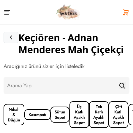
Keçiören - Adnan
Menderes Mah Çiçekçi
Aradığınız ürünü sizler için listeledik
Üç
Tek
Çift
Nikah
Sütun
Katlı
Katlı
Katlı
&
Kasımpatı
Sepet
Ayaklı
Ayaklı
Ayaklı
Düğün
Sepet
Sepet
Sepet