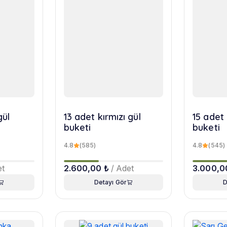
gül
13 adet kırmızı gül
15 adet 
buketi
buketi
4.8
(585)
4.8
(545)
et
2.600,00 ₺
/ Adet
3.000,0
Detayı Gör
D