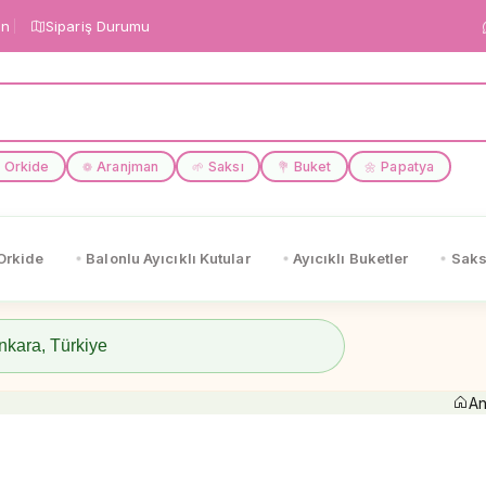
in
Sipariş Durumu
Orkide
Aranjman
Saksı
Buket
Papatya
❁
🌱
💐
🌼
Orkide
Balonlu Ayıcıklı Kutular
Ayıcıklı Buketler
Saks
An