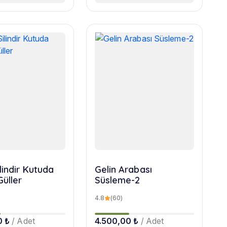
lindir Kutuda
Gelin Arabası
Güller
Süsleme-2
4.8
(60)
0 ₺
/ Adet
4.500,00 ₺
/ Adet