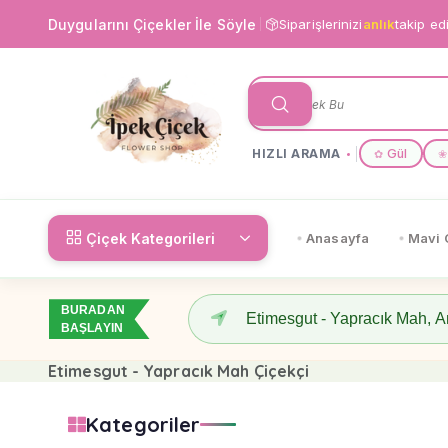
Duygularını Çiçekler İle Söyle
Siparişlerinizi
anlık
takip ed
HIZLI ARAMA
Gül
✿
❀
Çiçek Kategorileri
Anasayfa
Mavi 
BURADAN
BAŞLAYIN
Etimesgut - Yapracık Mah Çiçekçi
Kategoriler