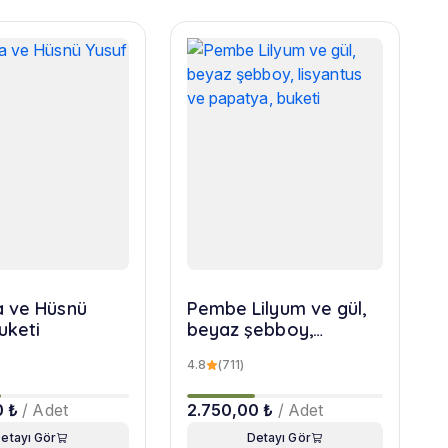
 ve Hüsnü
Pembe Lilyum ve gül,
uketi
beyaz şebboy,
lisyantus ve papatya,
4.8
(711)
buketi
0 ₺
/ Adet
2.750,00 ₺
/ Adet
etayı Gör
Detayı Gör