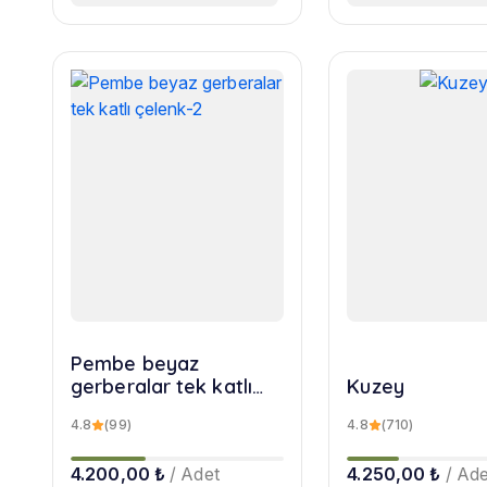
Pembe beyaz
gerberalar tek katlı
Kuzey
çelenk-2
4.8
(99)
4.8
(710)
4.200,00 ₺
/ Adet
4.250,00 ₺
/ Ade