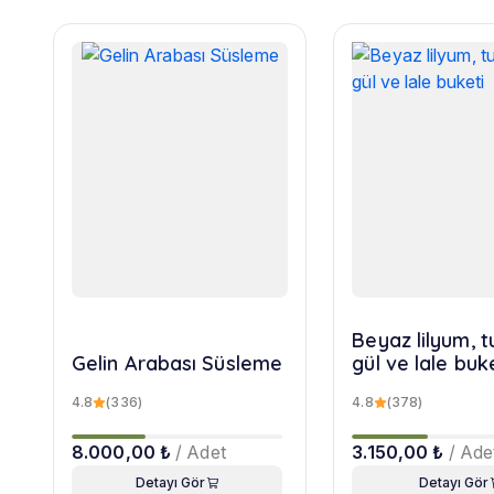
Beyaz lilyum, 
Gelin Arabası Süsleme
gül ve lale buk
4.8
(336)
4.8
(378)
8.000,00 ₺
/ Adet
3.150,00 ₺
/ Ade
Detayı Gör
Detayı Gör