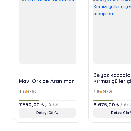
Beyaz kazabla
Mavi Orkide Aranjmanı
Kırmızı güller ç
aranjmanı
4.8
(750)
4.8
(479)
7.550,00 ₺
/ Adet
6.675,00 ₺
/ Ad
Detayı Gör
Detayı Gör