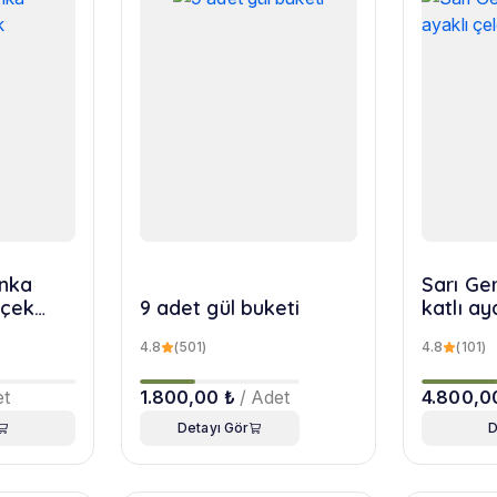
nka
Sarı Ger
içek
9 adet gül buketi
katlı ay
4.8
(501)
4.8
(101)
et
1.800,00 ₺
/ Adet
4.800,0
Detayı Gör
D