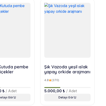
r Kutuda pembe
Şık Vazoda yeşil ıslak
içekler
yapay orkide arajmanı
4.8
(370)
0 ₺
/ Adet
5.000,00 ₺
/ Adet
etayı Gör
Detayı Gör