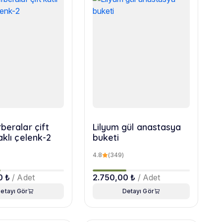
beralar çift
Lilyum gül anastasya
aklı çelenk-2
buketi
4.8
(349)
0 ₺
/ Adet
2.750,00 ₺
/ Adet
etayı Gör
Detayı Gör