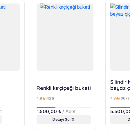
Silindi
Renkli kırçiçeği buketi
beyaz ç
4.8
(421)
4.8
(667)
t
1.500,00 ₺
/ Adet
5.500,0
Detayı Gör
D