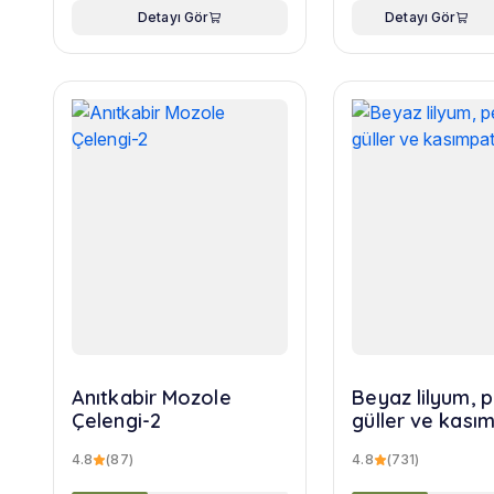
Detayı Gör
Detayı Gör
Anıtkabir Mozole
Beyaz lilyum,
Çelengi-2
güller ve kasım
buketi
4.8
(87)
4.8
(731)