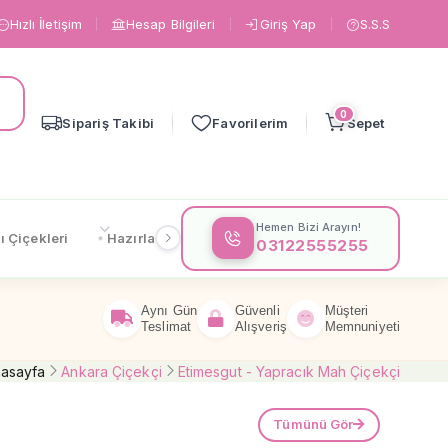
Hızlı İletişim
Hesap Bilgileri
Giriş Yap
S.S.S
0
Sipariş Takibi
Favorilerim
Sepet
Hemen Bizi Arayın!
ı Çiçekleri
Hazırlanışa Göre
Çiçeklere Göre
Gönderi
03122555255
Aynı Gün
Güvenli
Müşteri
Teslimat
Alışveriş
Memnuniyeti
asayfa
Ankara Çiçekçi
Etimesgut - Yapracık Mah Çiçekçi
Tümünü Gör