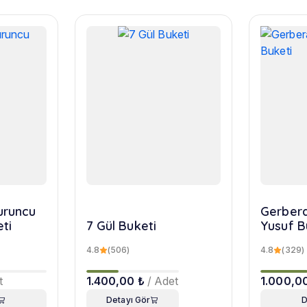
turuncu
Gerbera
eti
7 Gül Buketi
Yusuf B
4.8
(506)
4.8
(329)
t
1.400,00 ₺
/ Adet
1.000,0
Detayı Gör
D