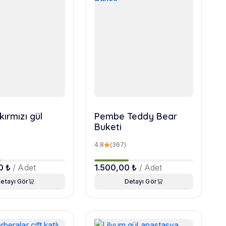
kırmızı gül
Pembe Teddy Bear
Buketi
4.8
(367)
0 ₺
/ Adet
1.500,00 ₺
/ Adet
etayı Gör
Detayı Gör