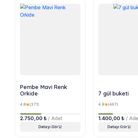
Pembe Mavi Renk
Orkide
7 gül buketi
4.8
(371)
4.8
(467)
2.750,00 ₺
/ Adet
1.400,00 ₺
/ Ade
Detayı Gör
Detayı Gör