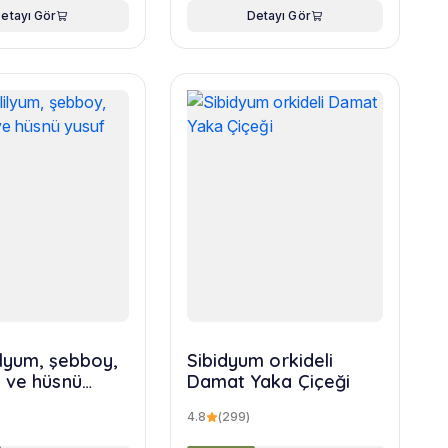
etayı Gör
Detayı Gör
ilyum, şebboy,
Sibidyum orkideli
 ve hüsnü
Damat Yaka Çiçeği
uketi
4.8
(299)