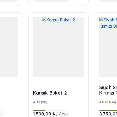
Siyah Si
Karışık Buket-2
Kırmızı 
4.8
(90)
4.8
(464)
t
1.500,00 ₺
/ Adet
3.750,0