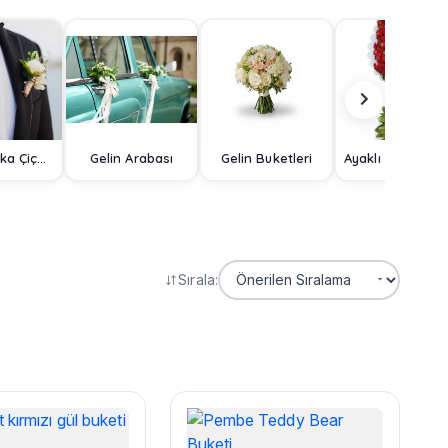
Damat Yaka Çiçeği
Gelin Arabası
Gelin Buketleri
Ayaklı Sep
Sırala: