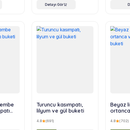
Detayı Gör
D
 pembe
Turuncu kasımpatı,
Beyaz l
patı
lilyum ve gül buketi
ortanca
yusuf b
4.8
(691)
4.8
(702)