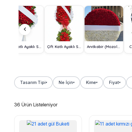
Tek Katlı Ayaklı Sepet
Çift Katlı Ayaklı Sepet
Anıtkabir (Mozole) Çelengi
C
Tasarım Tipi
Ne İçin
Kime
Fiyat
▾
▾
▾
▾
36 Ürün Listeleniyor