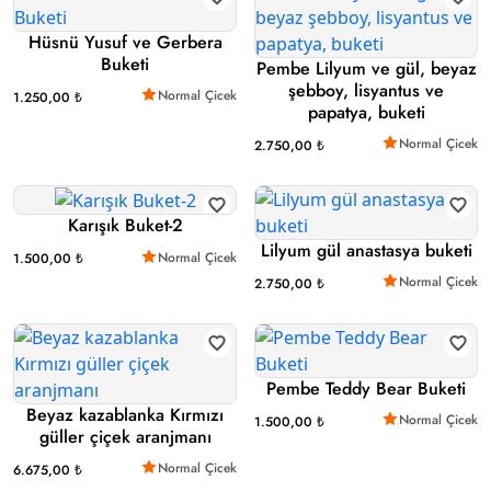
Hüsnü Yusuf ve Gerbera
Buketi
Pembe Lilyum ve gül, beyaz
şebboy, lisyantus ve
Normal Çicek
1.250,00 ₺
papatya, buketi
Normal Çicek
2.750,00 ₺
Karışık Buket-2
Lilyum gül anastasya buketi
Normal Çicek
1.500,00 ₺
Normal Çicek
2.750,00 ₺
Pembe Teddy Bear Buketi
Beyaz kazablanka Kırmızı
Normal Çicek
1.500,00 ₺
güller çiçek aranjmanı
Normal Çicek
6.675,00 ₺