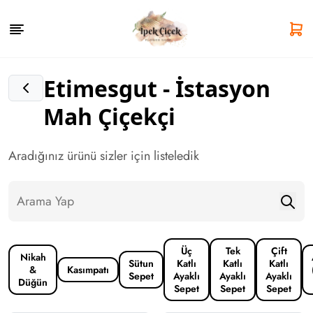
Etimesgut - İstasyon
Mah Çiçekçi
Aradığınız ürünü sizler için listeledik
Üç
Tek
Çift
Nikah
Sütun
Katlı
Katlı
Katlı
&
Kasımpatı
Sepet
Ayaklı
Ayaklı
Ayaklı
Düğün
Sepet
Sepet
Sepet