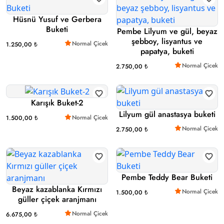
Hüsnü Yusuf ve Gerbera
Buketi
Pembe Lilyum ve gül, beyaz
şebboy, lisyantus ve
Normal Çicek
1.250,00 ₺
papatya, buketi
Normal Çicek
2.750,00 ₺
Karışık Buket-2
Lilyum gül anastasya buketi
Normal Çicek
1.500,00 ₺
Normal Çicek
2.750,00 ₺
Pembe Teddy Bear Buketi
Beyaz kazablanka Kırmızı
Normal Çicek
1.500,00 ₺
güller çiçek aranjmanı
Normal Çicek
6.675,00 ₺