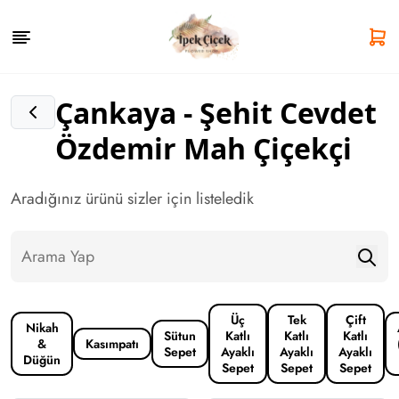
Çankaya - Şehit Cevdet
Özdemir Mah Çiçekçi
Aradığınız ürünü sizler için listeledik
Üç
Tek
Çift
Nikah
Sütun
Katlı
Katlı
Katlı
&
Kasımpatı
Sepet
Ayaklı
Ayaklı
Ayaklı
Düğün
Sepet
Sepet
Sepet