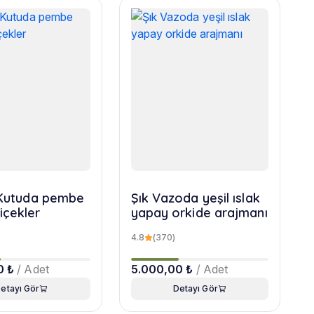
r Kutuda pembe
Şık Vazoda yeşil ıslak
içekler
yapay orkide arajmanı
4.8
(370)
0 ₺
/ Adet
5.000,00 ₺
/ Adet
etayı Gör
Detayı Gör