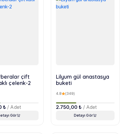
beralar çift
Lilyum gül anastasya
aklı çelenk-2
buketi
4.8
(349)
0 ₺
/ Adet
2.750,00 ₺
/ Adet
etayı Gör
Detayı Gör