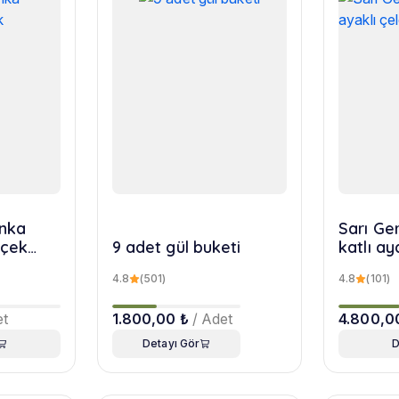
nka
Sarı Ger
içek
9 adet gül buketi
katlı ay
4.8
(501)
4.8
(101)
et
1.800,00 ₺
/ Adet
4.800,0
Detayı Gör
D