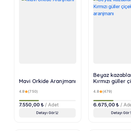
Beyaz kazabla
Mavi Orkide Aranjmanı
Kırmızı güller ç
aranjmanı
4.8
(750)
4.8
(479)
7.550,00 ₺
/ Adet
6.675,00 ₺
/ Ad
Detayı Gör
Detayı Gör