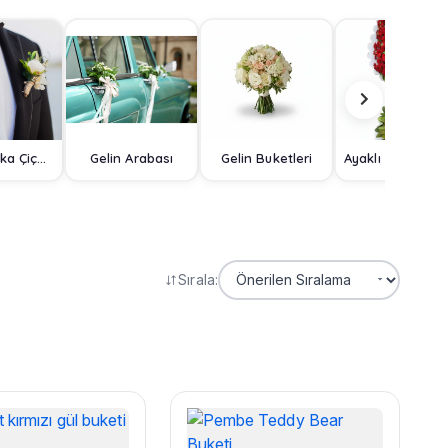
Damat Yaka Çiçeği
Gelin Arabası
Gelin Buketleri
Ayaklı Sep
Sırala: