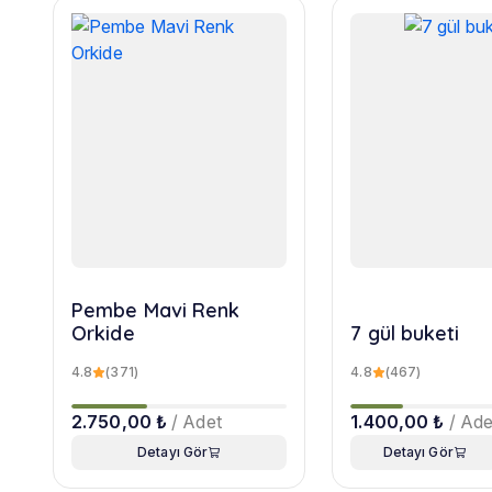
Pembe Mavi Renk
Orkide
7 gül buketi
4.8
(371)
4.8
(467)
2.750,00 ₺
/ Adet
1.400,00 ₺
/ Ade
Detayı Gör
Detayı Gör