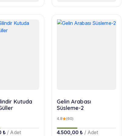
lindir Kutuda
Gelin Arabası
Güller
Süsleme-2
4.8
(60)
0 ₺
/ Adet
4.500,00 ₺
/ Adet