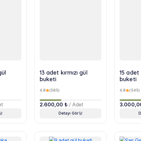
gül
13 adet kırmızı gül
15 adet 
buketi
buketi
4.8
(585)
4.8
(545)
et
2.600,00 ₺
/ Adet
3.000,0
Detayı Gör
D