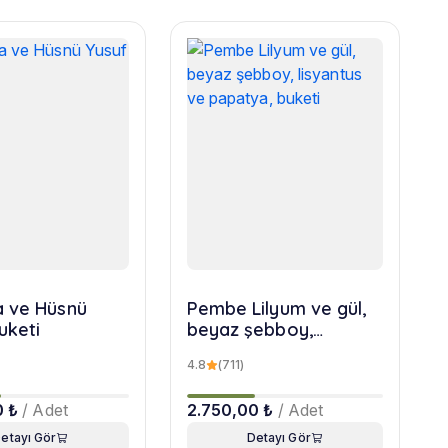
 ve Hüsnü
Pembe Lilyum ve gül,
uketi
beyaz şebboy,
lisyantus ve papatya,
4.8
(711)
buketi
0 ₺
/ Adet
2.750,00 ₺
/ Adet
etayı Gör
Detayı Gör