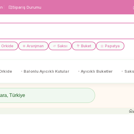
in
Sipariş Durumu
Orkide
Aranjman
Saksı
Buket
Papatya
❁
🌱
💐
🌼
Orkide
Balonlu Ayıcıklı Kutular
Ayıcıklı Buketler
Saks