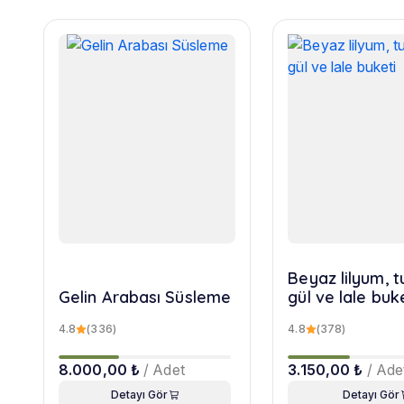
Beyaz lilyum, 
Gelin Arabası Süsleme
gül ve lale buk
4.8
(336)
4.8
(378)
8.000,00 ₺
/ Adet
3.150,00 ₺
/ Ade
Detayı Gör
Detayı Gör