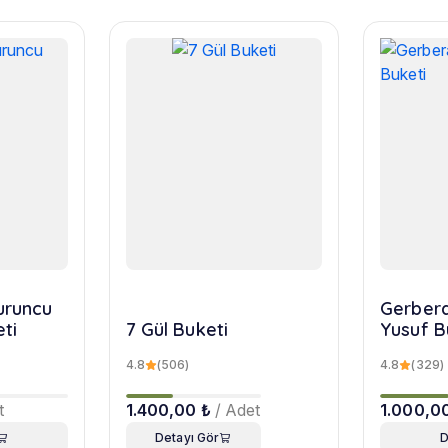
turuncu
Gerbera
eti
7 Gül Buketi
Yusuf B
4.8
(506)
4.8
(329)
t
1.400,00 ₺
/ Adet
1.000,0
Detayı Gör
D