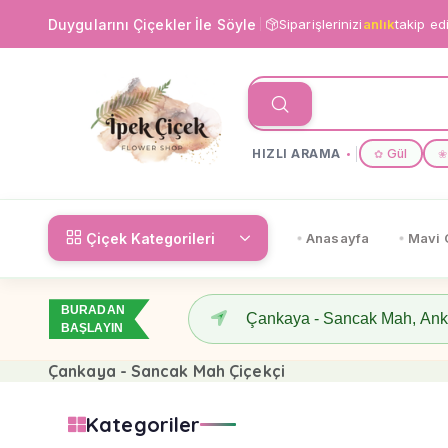
Duygularını Çiçekler İle Söyle
Siparişlerinizi
anlık
takip ed
HIZLI ARAMA
Gül
✿
❀
Çiçek Kategorileri
Anasayfa
Mavi 
BURADAN
BAŞLAYIN
Çankaya - Sancak Mah Çiçekçi
Kategoriler