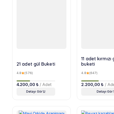
11 adet kırmızı 
21 adet gül Buketi
buketi
4.8
(576)
4.8
(647)
4.200,00 ₺
/ Adet
2.200,00 ₺
/ Ad
Detayı Gör
Detayı Gör