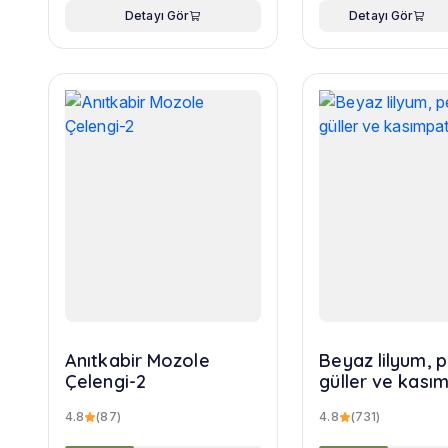
Detayı Gör
Detayı Gör
Anıtkabir Mozole
Beyaz lilyum,
Çelengi-2
güller ve kasım
buketi
4.8
(87)
4.8
(731)