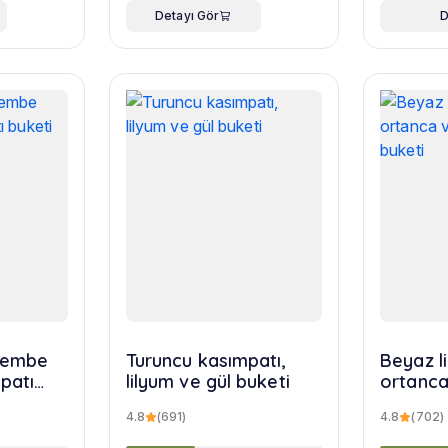
Detayı Gör
D
 pembe
Turuncu kasımpatı,
Beyaz l
patı
lilyum ve gül buketi
ortanca
yusuf b
4.8
(691)
4.8
(702)