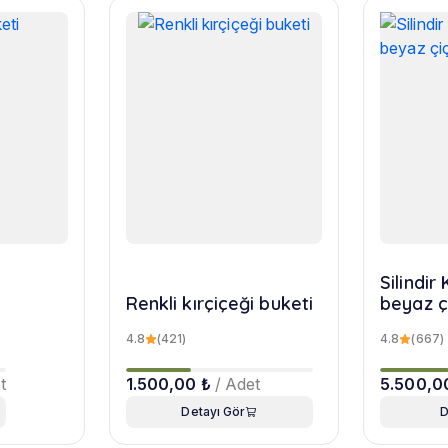
Silindi
Renkli kırçiçeği buketi
beyaz ç
4.8
(421)
4.8
(667)
t
1.500,00 ₺
/ Adet
5.500,0
Detayı Gör
D