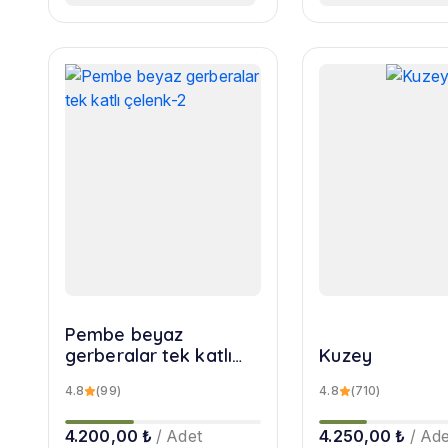
Pembe beyaz
gerberalar tek katlı
Kuzey
çelenk-2
4.8
(99)
4.8
(710)
4.200,00 ₺
/ Adet
4.250,00 ₺
/ Ade