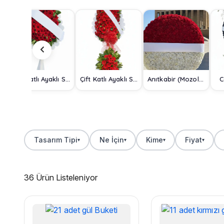
Tek Katlı Ayaklı Sepet
Çift Katlı Ayaklı Sepet
Anıtkabir (Mozole) Çelengi
C
Tasarım Tipi
Ne İçin
Kime
Fiyat
▾
▾
▾
▾
36 Ürün Listeleniyor