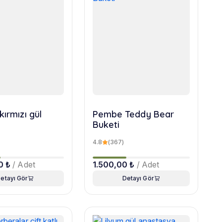
kırmızı gül
Pembe Teddy Bear
Buketi
4.8
(367)
0 ₺
/ Adet
1.500,00 ₺
/ Adet
etayı Gör
Detayı Gör