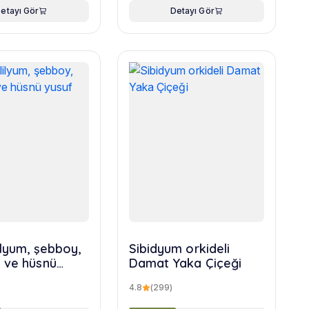
etayı Gör
Detayı Gör
ilyum, şebboy,
Sibidyum orkideli
 ve hüsnü
Damat Yaka Çiçeği
uketi
4.8
(299)