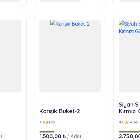
Siyah Si
Karışık Buket-2
Kırmızı 
4.8
(90)
4.8
(464)
t
1.500,00 ₺
/ Adet
3.750,0