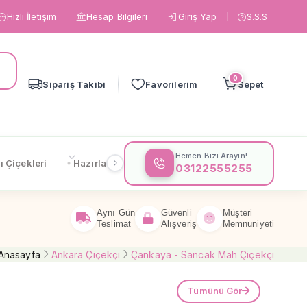
Hızlı İletişim
Hesap Bilgileri
Giriş Yap
S.S.S
0
Sipariş Takibi
Favorilerim
Sepet
Hemen Bizi Arayın!
ı Çiçekleri
Hazırlanışa Göre
Çiçeklere Göre
Gönderi
03122555255
Aynı Gün
Güvenli
Müşteri
Teslimat
Alışveriş
Memnuniyeti
Anasayfa
Ankara Çiçekçi
Çankaya - Sancak Mah Çiçekçi
Tümünü Gör