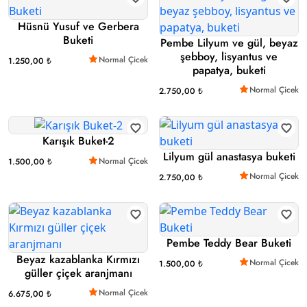
Hüsnü Yusuf ve Gerbera
Buketi
Pembe Lilyum ve gül, beyaz
şebboy, lisyantus ve
Normal Çicek
1.250,00 ₺
papatya, buketi
Normal Çicek
2.750,00 ₺
Karışık Buket-2
Lilyum gül anastasya buketi
Normal Çicek
1.500,00 ₺
Normal Çicek
2.750,00 ₺
Pembe Teddy Bear Buketi
Beyaz kazablanka Kırmızı
Normal Çicek
1.500,00 ₺
güller çiçek aranjmanı
Normal Çicek
6.675,00 ₺