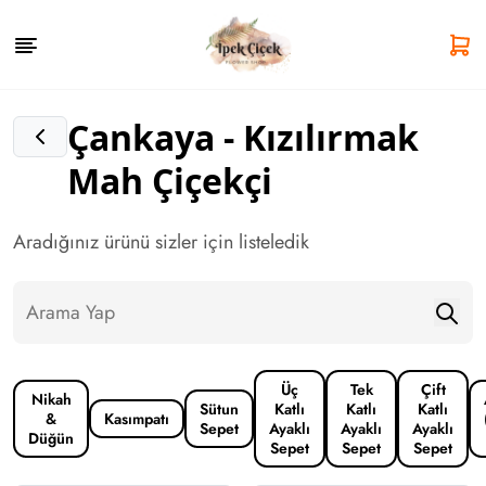
Çankaya - Kızılırmak
Mah Çiçekçi
Aradığınız ürünü sizler için listeledik
Üç
Tek
Çift
Nikah
Sütun
Katlı
Katlı
Katlı
&
Kasımpatı
Sepet
Ayaklı
Ayaklı
Ayaklı
Düğün
Sepet
Sepet
Sepet