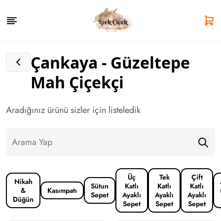
Çankaya - Güzeltepe
Mah Çiçekçi
Aradığınız ürünü sizler için listeledik
Üç
Tek
Çift
Nikah
Sütun
Katlı
Katlı
Katlı
&
Kasımpatı
Sepet
Ayaklı
Ayaklı
Ayaklı
Düğün
Sepet
Sepet
Sepet