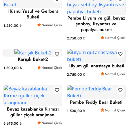
Hüsnü Yusuf ve Gerbera
Buketi
Pembe Lilyum ve gül, beyaz
şebboy, lisyantus ve
Normal Çicek
1.250,00 ₺
papatya, buketi
Normal Çicek
2.750,00 ₺
Karışık Buket-2
Lilyum gül anastasya buketi
Normal Çicek
1.500,00 ₺
Normal Çicek
2.750,00 ₺
Pembe Teddy Bear Buketi
Beyaz kazablanka Kırmızı
Normal Çicek
1.500,00 ₺
güller çiçek aranjmanı
Normal Çicek
6.675,00 ₺