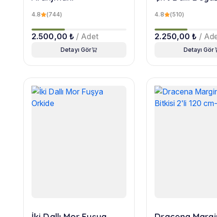
4.8
(744)
4.8
(510)
2.500,00 ₺
/ Adet
2.250,00 ₺
/ Ad
Detayı Gör
Detayı Gör
İki Dallı Mor Fuşya
Dracena Margi