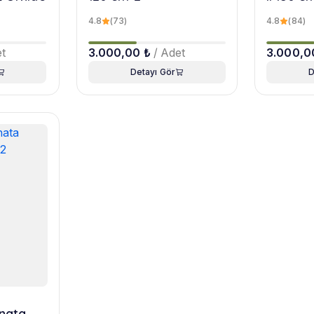
4.8
(73)
4.8
(84)
et
3.000,00 ₺
/ Adet
3.000,0
Detayı Gör
D
nata