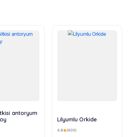
itkisi antoryum
boy
Lilyumlu Orkide
4.8
(600)