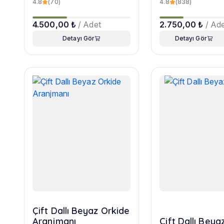
4.8
(70)
4.8
(838)
4.500,00 ₺
/ Adet
2.750,00 ₺
/ Ad
Detayı Gör
Detayı Gör
Çift Dallı Beyaz Orkide
Aranjmanı
Çift Dallı Beya