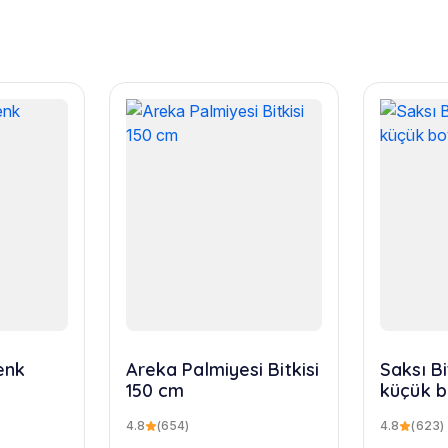
enk
Areka Palmiyesi Bitkisi
Saksı B
150 cm
küçük 
4.8
(654)
4.8
(623)