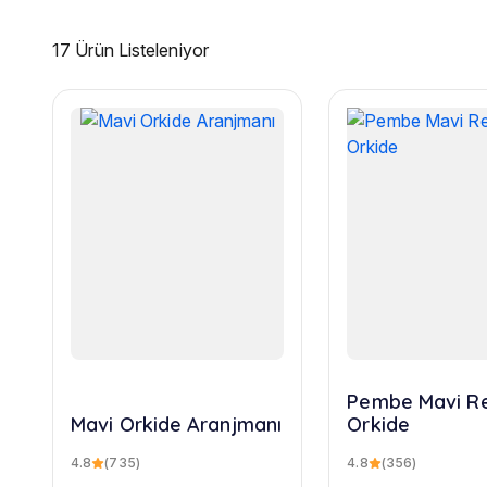
17 Ürün Listeleniyor
Pembe Mavi R
Mavi Orkide Aranjmanı
Orkide
4.8
(735)
4.8
(356)