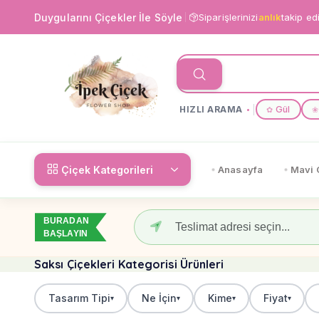
Duygularını Çiçekler İle Söyle
Siparişlerinizi
anlık
takip ed
HIZLI ARAMA
Gül
✿
❀
Çiçek Kategorileri
Anasayfa
Mavi 
BURADAN
BAŞLAYIN
Saksı Çiçekleri Kategorisi Ürünleri
Tasarım Tipi
Ne İçin
Kime
Fiyat
▾
▾
▾
▾