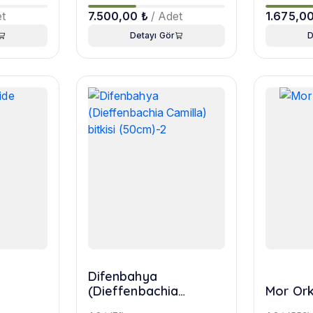
et
7.500,00 ₺
/ Adet
1.675,0
Detayı Gör
D
Difenbahya
(Dieffenbachia
Mor Orki
Camilla) bitkisi