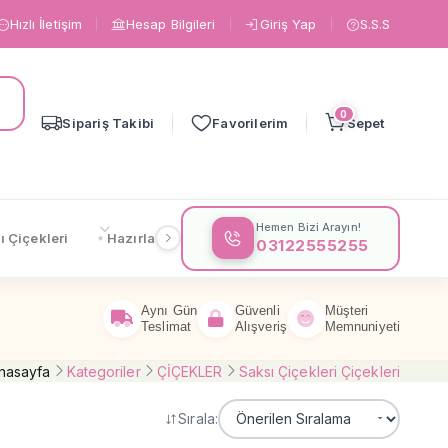
Hızlı İletişim
Hesap Bilgileri
Giriş Yap
S.S.S
0
Sipariş Takibi
Favorilerim
Sepet
Hemen Bizi Arayın!
ı Çiçekleri
Hazırlanışa Göre
Çiçeklere Göre
Gönderi
03122555255
Aynı Gün
Güvenli
Müşteri
Teslimat
Alışveriş
Memnuniyeti
nasayfa
Kategoriler
ÇİÇEKLER
Saksı Çiçekleri Çiçekleri
Sırala: