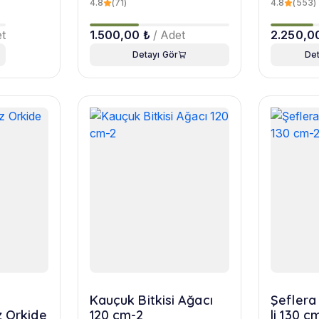
4.8
(71)
4.8
(553)
(50cm)-2
et
1.500,00 ₺
/ Adet
2.250,0
Detayı Gör
Det
Kauçuk Bitkisi Ağacı
Şeflera 
z Orkide
120 cm-2
li 130 c