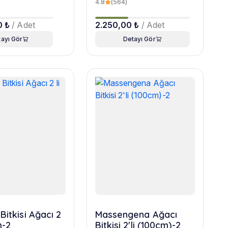
4.8
(564)
0 ₺
/ Adet
2.250,00 ₺
/ Adet
ayı Gör
Detayı Gör
Bitkisi Ağacı 2
Massengena Ağacı
m-2
Bitkisi 2'li (100cm)-2