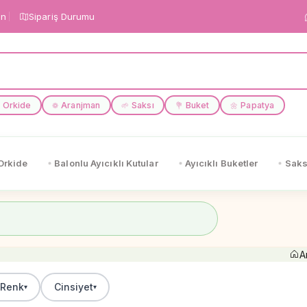
in
Sipariş Durumu
Orkide
Aranjman
Saksı
Buket
Papatya
❁
🌱
💐
🌼
Orkide
Balonlu Ayıcıklı Kutular
Ayıcıklı Buketler
Saks
A
Renk
Cinsiyet
▾
▾