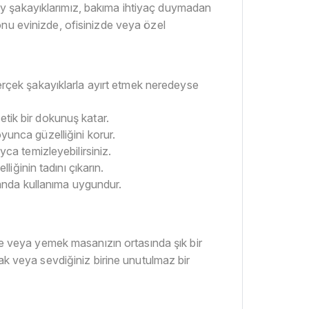
ay şakayıklarımız, bakıma ihtiyaç duymadan
onu evinizde, ofisinizde veya özel
 Gerçek şakayıklarla ayırt etmek neredeyse
ik bir dokunuş katar.
oyunca güzelliğini korur.
ca temizleyebilirsiniz.
iğinin tadını çıkarın.
anda kullanıma uygundur.
 veya yemek masanızın ortasında şık bir
ak veya sevdiğiniz birine unutulmaz bir