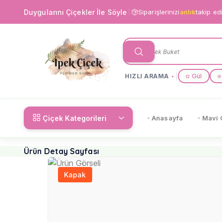
Duygularını Çiçekler İle Söyle
Siparişlerinizi
anlık
takip ed
HIZLI ARAMA
Gül
✿
❀
Çiçek Kategorileri
Anasayfa
Mavi 
Ürün Detay Sayfası
Kapak