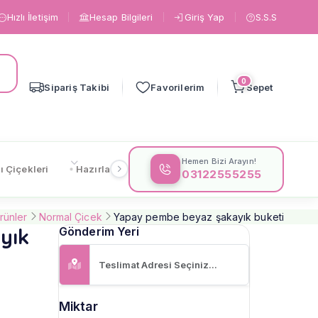
Hızlı İletişim
Hesap Bilgileri
Giriş Yap
S.S.S
0
Sipariş Takibi
Favorilerim
Sepet
Hemen Bizi Arayın!
ı Çiçekleri
Hazırlanışa Göre
Çiçeklere Göre
Gönderi
03122555255
rünler
Normal Çicek
Yapay pembe beyaz şakayık buketi
yık
Gönderim Yeri
Miktar