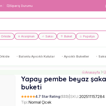
in
Sipariş Durumu
Orkide
Aranjman
Saksı
Buket
Papatya
❁
🌱
💐
🌼
Orkide
Balonlu Ayıcıklı Kutular
Ayıcıklı Buketler
Saks
Anasayfa
Ü
Yapay pembe beyaz şaka
buketi
SKU:
202511157284
4.7 Star Rating
(533)
|
Tipi:
Normal Çicek