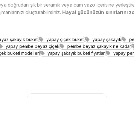
ya doğrudan şık bir seramik veya cam vazo içerisine yerleştireb
jmanlarınızı oluşturabilirsiniz.
Hayal gücünüzün sınırlarını zo
yaz şakayık buketi
yapay çiçek buketi
yapay şakayık
pe
yapay pembe beyaz çiçek
pembe beyaz şakayık ne kadar
çek buketi modelleri
yapay şakayık buketi fiyatları
yapay pem