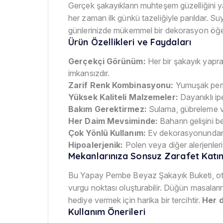
Gerçek şakayıkların muhteşem güzelliğini 
her zaman ilk günkü tazeliğiyle parıldar. 
günlerinizde mükemmel bir dekorasyon öğe
Ürün Özellikleri ve Faydaları
Gerçekçi Görünüm:
Her bir şakayık yaprağ
imkansızdır.
Zarif Renk Kombinasyonu:
Yumuşak pembe
Yüksek Kaliteli Malzemeler:
Dayanıklı ipe
Bakım Gerektirmez:
Sulama, gübreleme ve
Her Daim Mevsiminde:
Baharın gelişini b
Çok Yönlü Kullanım:
Ev dekorasyonundan o
Hipoalerjenik:
Polen veya diğer alerjenleri 
Mekanlarınıza Sonsuz Zarafet Katı
Bu Yapay Pembe Beyaz Şakayık Buketi, otu
vurgu noktası oluşturabilir. Düğün masaları
hediye vermek için harika bir tercihtir.
Her d
Kullanım Önerileri