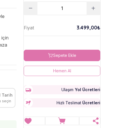
yle
3.499,00₺
Fiyat
 için
nıza
Sepete Ekle
Hemen Al
Ulaşım
Yol Ücretleri
 Tarih
h seçin
Hızlı Teslimat
Ücretleri