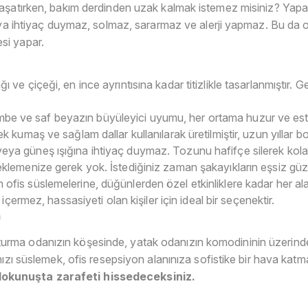
yaşatırken, bakım derdinden uzak kalmak istemez misiniz? Yap
Suya ihtiyaç duymaz, solmaz, sararmaz ve alerji yapmaz. Bu da 
si yapar.
ı ve çiçeği, en ince ayrıntısına kadar titizlikle tasarlanmıştır.
 ve saf beyazın büyüleyici uyumu, her ortama huzur ve estet
k kumaş ve sağlam dallar kullanılarak üretilmiştir, uzun yıllar b
ya güneş ışığına ihtiyaç duymaz. Tozunu hafifçe silerek kolay
eklemenize gerek yok. İstediğiniz zaman şakayıkların eşsiz güzell
fis süslemelerine, düğünlerden özel etkinliklere kadar her al
içermez, hassasiyeti olan kişiler için ideal bir seçenektir.
n
rma odanızın köşesinde, yatak odanızın komodininin üzerinde
nızı süslemek, ofis resepsiyon alanınıza sofistike bir hava katm
okunuşta zarafeti hissedeceksiniz.