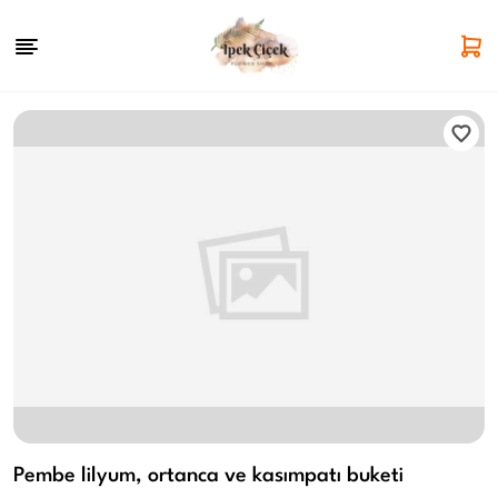
Pembe lilyum, ortanca ve kasımpatı buketi