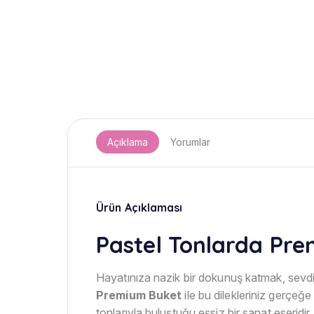
Açıklama
Yorumlar
Ürün Açıklaması
Pastel Tonlarda Pre
Hayatınıza nazik bir dokunuş katmak, sevdi
Premium Buket
ile bu dilekleriniz gerçeğ
tonlarıyla buluştuğu eşsiz bir sanat eseridir.