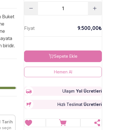
m Buket
eme
9.500,00₺
Fiyat
ine
hayata
biridir.
Sepete Ekle
Hemen Al
Ulaşım
Yol Ücretleri
Hızlı Teslimat
Ücretleri
 Tarih
h seçin