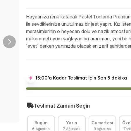
Hayatınıza renk katacak Pastel Tonlarda Premiu
ile sevdiklerinize unutulmaz bir jest yapın. Kız ist
merasimlerinin o heyecan dolu ve nazik atmosfer
mükemmel uyum sağlayan bu aranjman, yeni bir 
'evet' derken yanınızda olacak en zarif şahitlerden 
15:00'a Kadar Teslimat İçin Son 5 dakika
Teslimat Zamanı Seçin
Bugün
Yarın
Cumartesi
Özel
6 Ağustos
7 Ağustos
8 Ağustos
Tari