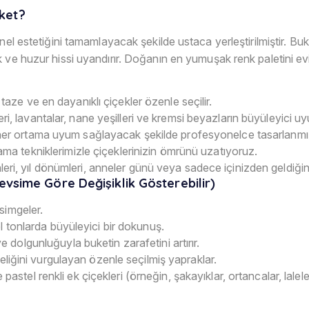
ket?
nel estetiğini tamamlayacak şekilde ustaca yerleştirilmiştir. B
 ve huzur hissi uyandırır. Doğanın en yumuşak renk paletini evi
aze ve en dayanıklı çiçekler özenle seçilir.
i, lavantalar, nane yeşilleri ve kremsi beyazların büyüleyici u
er ortama uyum sağlayacak şekilde profesyonelce tasarlanmış
ma tekniklerimizle çiçeklerinizin ömrünü uzatıyoruz.
i, yıl dönümleri, anneler günü veya sadece içinizden geldiğinde
Mevsime Göre Değişiklik Gösterebilir)
simgeler.
el tonlarda büyüleyici bir dokunuş.
ve dolgunluğuyla buketin zarafetini artırır.
eliğini vurgulayan özenle seçilmiş yapraklar.
stel renkli ek çiçekleri (örneğin, şakayıklar, ortancalar, lalele