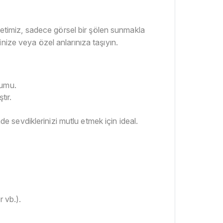
uketimiz, sadece görsel bir şölen sunmakla
nize veya özel anlarınıza taşıyın.
yumu.
tır.
 sevdiklerinizi mutlu etmek için ideal.
r vb.).