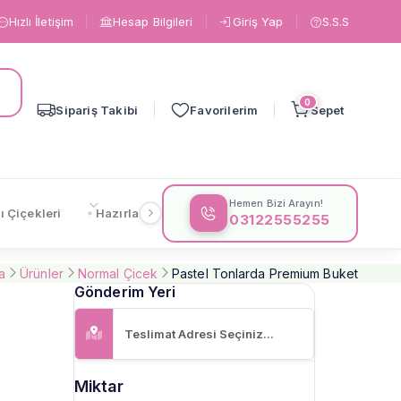
Hızlı İletişim
Hesap Bilgileri
Giriş Yap
S.S.S
0
Sipariş Takibi
Favorilerim
Sepet
Hemen Bizi Arayın!
ı Çiçekleri
Hazırlanışa Göre
Çiçeklere Göre
Gönderi
03122555255
a
Ürünler
Normal Çicek
Pastel Tonlarda Premium Buket
Gönderim Yeri
Miktar