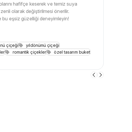
aplarını hafifçe keserek ve temiz suya
li olarak değiştirilmesi önerilir.
e bu eşsiz güzelliği deneyimleyin!
nü çiçeği
yıldönümü çiçeği
ler
romantik çiçekler
özel tasarım buket