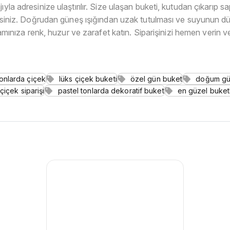
yla adresinize ulaştırılır. Size ulaşan buketi, kutudan çıkarıp s
irsiniz. Doğrudan güneş ışığından uzak tutulması ve suyunun düzen
amınıza renk, huzur ve zarafet katın. Siparişinizi hemen verin v
tonlarda çiçek
lüks çiçek buketi
özel gün buket
doğum gü
 çiçek siparişi
pastel tonlarda dekoratif buket
en güzel buket