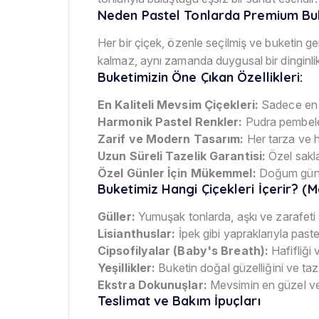
Neden Pastel Tonlarda Premium Bu
Her bir çiçek, özenle seçilmiş ve buketin ge
kalmaz, aynı zamanda duygusal bir dinginlik
Buketimizin Öne Çıkan Özellikleri:
En Kaliteli Mevsim Çiçekleri:
Sadece en t
Harmonik Pastel Renkler:
Pudra pembeler
Zarif ve Modern Tasarım:
Her tarza ve h
Uzun Süreli Tazelik Garantisi:
Özel sakla
Özel Günler İçin Mükemmel:
Doğum günler
Buketimiz Hangi Çiçekleri İçerir? (
Güller:
Yumuşak tonlarda, aşkı ve zarafeti 
Lisianthuslar:
İpek gibi yapraklarıyla past
Cipsofilyalar (Baby's Breath):
Hafifliği 
Yeşillikler:
Buketin doğal güzelliğini ve taz
Ekstra Dokunuşlar:
Mevsimin en güzel ve pa
Teslimat ve Bakım İpuçları