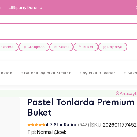
in
Sipariş Durumu
Orkide
Aranjman
Saksı
Buket
Papatya
❁
🌱
💐
🌼
Orkide
Balonlu Ayıcıklı Kutular
Ayıcıklı Buketler
Saks
Anasayf
Pastel Tonlarda Premium
Buket
SKU:
202601177452
4.7 Star Rating
(548)
|
Tipi:
Normal Çicek