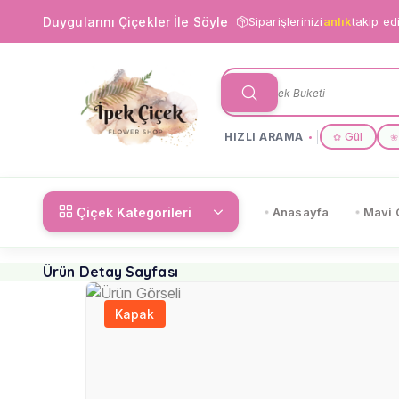
Duygularını Çiçekler İle Söyle
Siparişlerinizi
anlık
takip ed
HIZLI ARAMA
Gül
✿
❀
Çiçek Kategorileri
Anasayfa
Mavi 
Ürün Detay Sayfası
Kapak