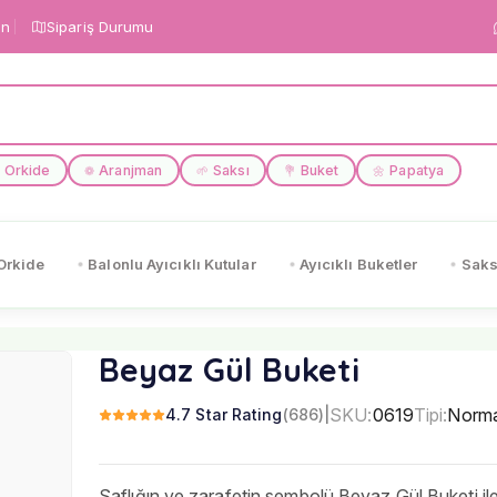
in
Sipariş Durumu
Orkide
Aranjman
Saksı
Buket
Papatya
❁
🌱
💐
🌼
Orkide
Balonlu Ayıcıklı Kutular
Ayıcıklı Buketler
Saks
Beyaz Gül Buketi
SKU:
0619
Tipi:
Norma
4.7 Star Rating
(686)
|
Saflığın ve zarafetin sembolü Beyaz Gül Buketi il