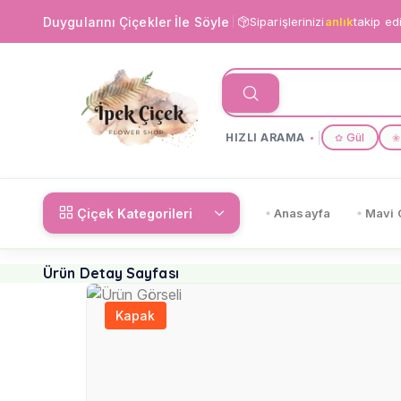
Duygularını Çiçekler İle Söyle
Siparişlerinizi
anlık
takip ed
HIZLI ARAMA
Gül
✿
❀
Çiçek Kategorileri
Anasayfa
Mavi 
Ürün Detay Sayfası
Kapak