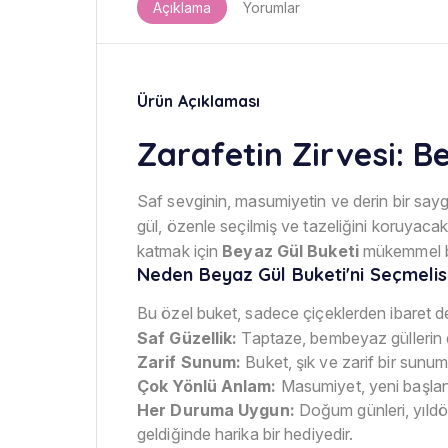
Açıklama
Yorumlar
Ürün Açıklaması
Zarafetin Zirvesi: B
Saf sevginin, masumiyetin ve derin bir sayg
gül, özenle seçilmiş ve tazeliğini koruyacak
katmak için
Beyaz Gül Buketi
mükemmel bi
Neden Beyaz Gül Buketi'ni Seçmelis
Bu özel buket, sadece çiçeklerden ibaret değ
Saf Güzellik:
Taptaze, bembeyaz güllerin din
Zarif Sunum:
Buket, şık ve zarif bir sunumla
Çok Yönlü Anlam:
Masumiyet, yeni başlangı
Her Duruma Uygun:
Doğum günleri, yıldön
geldiğinde harika bir hediyedir.