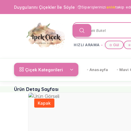
Duygularını Çiçekler İle Söyle
Siparişlerinizi
anlık
takip ed
HIZLI ARAMA
Gül
✿
❀
Çiçek Kategorileri
Anasayfa
Mavi 
Ürün Detay Sayfası
Kapak