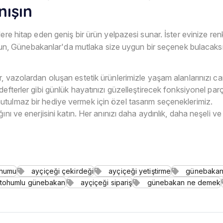
nışın
klere hitap eden geniş bir ürün yelpazesi sunar. İster evinize re
r olun, Günebakanlar'da mutlaka size uygun bir seçenek bulacaksı
r, vazolardan oluşan estetik ürünlerimizle yaşam alanlarınızı can
defterler gibi günlük hayatınızı güzelleştirecek fonksiyonel parç
utulmaz bir hediye vermek için özel tasarım seçeneklerimiz.
nı ve enerjisini katın. Her anınızı daha aydınlık, daha neşeli ve
ohumu
ayçiçeği çekirdeği
ayçiçeği yetiştirme
günebakan 
tohumlu günebakan
ayçiçeği sipariş
günebakan ne demek