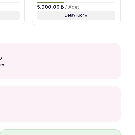
5.000,00 ₺
/ Adet
Detayı Gör
ş
me