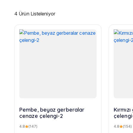
4 Ürün Listeleniyor
Pembe, beyaz gerberalar
Kırmızı ge
cenaze çelengi-2
çelengi
4.8
(147)
4.8
(154)