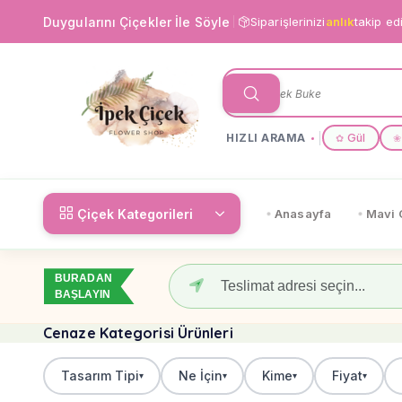
Duygularını Çiçekler İle Söyle
Siparişlerinizi
anlık
takip ed
HIZLI ARAMA
Gül
✿
❀
Çiçek Kategorileri
Anasayfa
Mavi 
BURADAN
BAŞLAYIN
Cenaze Kategorisi Ürünleri
Tasarım Tipi
Ne İçin
Kime
Fiyat
▾
▾
▾
▾