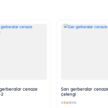
rberalar cenaze
Sarı gerberalar cenaz
-2
çelengi
4.8
(805)