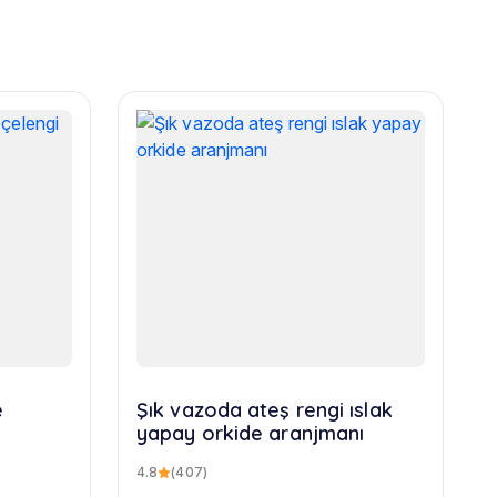
e
Şık vazoda ateş rengi ıslak
yapay orkide aranjmanı
4.8
(407)