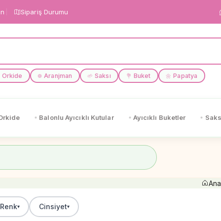
in
Sipariş Durumu
Orkide
Aranjman
Saksı
Buket
Papatya
❁
🌱
💐
🌼
Orkide
Balonlu Ayıcıklı Kutular
Ayıcıklı Buketler
Saks
Ana
Renk
Cinsiyet
▾
▾