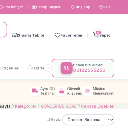
Hızlı İletişim
Hesap Bilgileri
Giriş Yap
S.S.S
0
Sipariş Takibi
Favorilerim
Sepet
Hemen Bizi Arayın!
ı Çiçekleri
Hazırlanışa Göre
Çiçeklere Göre
Gönderi
03122555255
Aynı Gün
Güvenli
Müşteri
Teslimat
Alışveriş
Memnuniyeti
sayfa
Kategoriler
GÖNDERİME GÖRE
Cenaze Çiçekleri
Sırala: